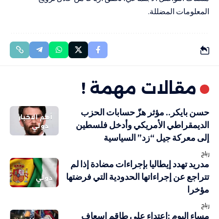
المعلومات المضللة.
مقالات مهمة !
حسن بايكر.. مؤثر هزّ حسابات الحزب
أهم الاخبار
الديمقراطي الأمريكي وأدخل فلسطين
دولي
إلى معركة جيل “زد” السياسية
رباح
مدريد تهدد إيطاليا بإجراءات مضادة إذا لم
تتراجع عن إجراءاتها الحدودية التي فرضتها
دولي
مؤخرا
رباح
مساء اليوم :اعتداء على طاقم إسعاف