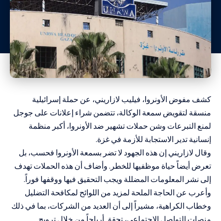
كشف مفوض الأونروا، فيليب لازاريني، عن حملة إسرائيلية
منسقة لتقويض سمعة الوكالة، تتضمن شراء إعلانات على جوجل
لمنع التبرعات وشن حملات تشهير ضد الأونروا، أكبر منظمة
إنسانية تدير الاستجابة للأزمة في غزة.
وقال لازاريني إن هذه الجهود لا تضر بسمعة الأونروا فحسب، بل
تعرض أيضاً حياة موظفيها للخطر. وأضاف أن هذه الحملات تهدف
إلى نشر المعلومات المضللة ويجب التحقيق فيها ووقفها فوراً.
وأعرب عن الحاجة الملحة لمزيد من اللوائح لمكافحة التضليل
وخطاب الكراهية، مشيراً إلى أن العديد من الشركات، بما في ذلك
منصات التواصل الاجتماعي، تحقق أرباحاً من خلال ترويج