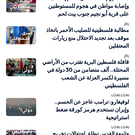
استيطان
وإصابة مواطن في هجوم للمستوطنين
فلسطيني
على قرية أبو نجيم جنوب بيت لحم
رباح
مطالبة فلسطينية للصليب الأحمر باتخاذ
أسرى
موقف بعد تجديد الاحتلال منع زيارات
فلسطيني
المعتقلين
رباح
قافلة فلسطين البرية تقترب من الأراضي
المحتلة.. ألف متضامن من 30 دولة في
دولي
مسيرة لكسر العزلة عن الشعب
الفلسطيني
LOAI LOAI
لوفيغارو: ترامب عاجز عن الحسم..
وإيران تستخدم هرمز كورقة ضغط
دولي
استراتيجية
LOAI LOAI
فلسطيني
جامعة القدس تطلق احتفالات تخريج