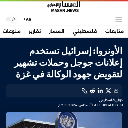
Aa
متابعات
فلسطيني
المسار
تقارير
منوعات
الأونروا: إسرائيل تستخدم
إعلانات جوجل وحملات تشهير
لتقويض جهود الوكالة في غزة
دولي
فلسطيني
LAST UPDATED: 31 أغسطس، 2024 2:15 م