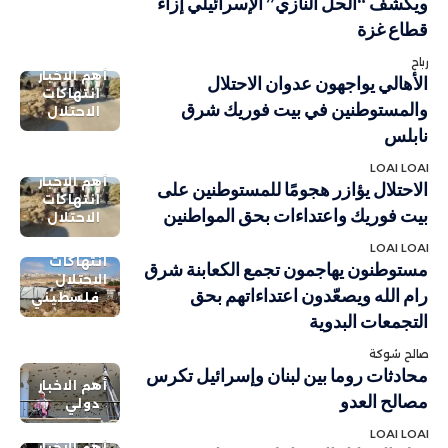
ويكشف “الحل النازي” الإسرائيلي إزاء
قطاع غزة
رباح
أهم الاخبار
الأهالي يواجهون عدوان الاحتلال
انتهاكات
والمستوطنين في بيت فوريك شرق
الاحتلال
نابلس
LOAI LOAI
أهم الاخبار
الاحتلال يؤازر هجومًا للمستوطنين على
انتهاكات
بيت فوريك واعتداءات بحق المواطنين
الاحتلال
LOAI LOAI
انتهاكات
مستوطنون يهاجمون تجمع الكعابنة شرق
الاحتلال
رام الله ويصعّدون اعتداءاتهم بحق
فلسطيني
التجمعات البدوية
صالح شوكة
محادثات روما بين لبنان وإسرائيل تكرس
أهم الاخبار
مصالح العدو
دولي
LOAI LOAI
أهم الاخبار