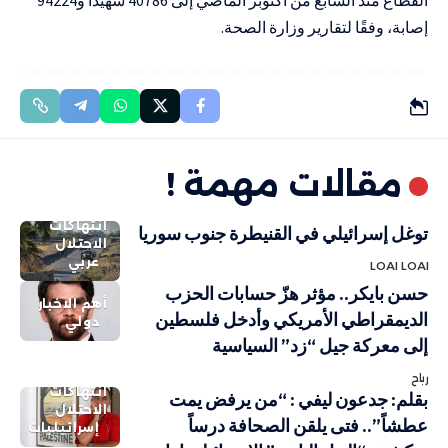
إصابة، وفقًا لتقارير وزارة الصحة.
مقالات مهمة !
انتهاكات
توغل إسرائيلي في القنيطرة جنوب سوريا
الاحتلال
عربي
LOAI LOAI
حسن بايكر.. مؤثر هزّ حسابات الحزب
أهم الاخبار
الديمقراطي الأمريكي وأدخل فلسطين
دولي
إلى معركة جيل “زد” السياسية
رباح
انتهاكات
بقلم: جدعون ليفي : “من يرفض يمت
الاحتلال
عطشاً”.. فتى يلقن الصحافة درساً
إسرائيليات