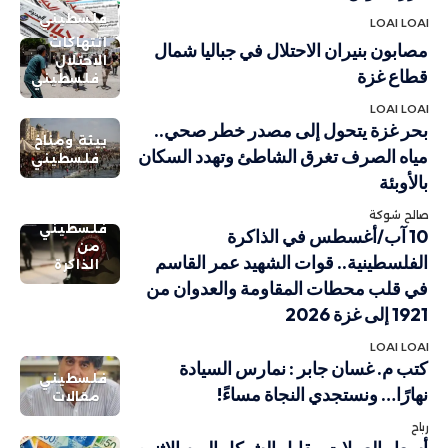
فلسطيني
LOAI LOAI
انتهاكات
مصابون بنيران الاحتلال في جباليا شمال
الاحتلال
قطاع غزة
فلسطيني
LOAI LOAI
بحر غزة يتحول إلى مصدر خطر صحي..
بيئة ومناخ
مياه الصرف تغرق الشاطئ وتهدد السكان
فلسطيني
بالأوبئة
صالح شوكة
فلسطيني
10 آب/أغسطس في الذاكرة
من
الفلسطينية.. قوات الشهيد عمر القاسم
الذاكرة
في قلب محطات المقاومة والعدوان من
1921 إلى غزة 2026
LOAI LOAI
كتب م. غسان جابر : نمارس السيادة
فلسطيني
نهارًا… ونستجدي النجاة مساءً!
مقالات
رباح