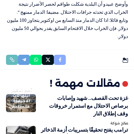
وأوضح عبيدو أن البلدية شكلت طواقم لحصر الأضرار نتيجة
الخراب الذي تحدثه جرافات الاحتلال. مضيفا: الدمار ممنهج “.
وتابع قائلا: اذا كان الدمار منذ السابع من اوكتوبر يتجاوز 100 مليون
دولار. فإن الخراب خلال الاقتحام السابق يقدر بحوالي 50 مليون
دولار.
مقالات مهمة !
أهم الاخبار
انتهاكات
غزة تحت القصف.. شهيد وإصابات
الاحتلال
برصاص الاحتلال مع استمرار خروقات
فلسطيني
وقف إطلاق النار
صالح شوكة
ترامب يفتح تحقيقًا بتسريبات أزمة الذخائر