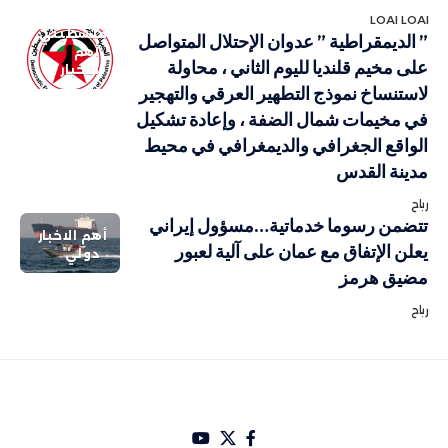
LOAI LOAI
فلسطيني
” الديمقراطية ” عدوان الإحتلال المتواصل
أهم
على مخيم قلنديا لليوم الثاني ، محاولة
الاخبار
لاستنساخ نموذج التطهير العرقي والتهجير
في مخيمات شمال الضفة ، وإعادة تشكيل
الواقع الجغرافي والديمغرافي في محيط
مدينة القدس
رباح
تتضمن رسوما خدماتية…مسؤول إيراني
أهم الاخبار
يعلن الإتفاق مع عمان على آلية لعبور
دولي
مضيق هرمز
رباح