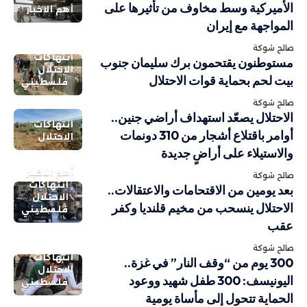
الأميركية وسط مخاوف من تأثيرها على
أهم الاخبار
المواجهة مع إيران
صالح شوكة
انتهاكات
مستوطنون يقتحمون برك سليمان جنوب
الاحتلال
بيت لحم بحماية قوات الاحتلال
فلسطيني
صالح شوكة
الاحتلال يصعّد استهداف أراضي جنين..
انتهاكات
أوامر باقتلاع أشجار من 310 دونمات
الاحتلال
والاستيلاء على أراضٍ جديدة
أهم الاخبار
صالح شوكة
انتهاكات
بعد يومين من الاقتحامات والاعتقالات..
الاحتلال
الاحتلال ينسحب من مخيم قلنديا وكفر
فلسطيني
عقب
صالح شوكة
انتهاكات
300 يوم من “وقف النار” في غزة..
الاحتلال
اليونيسف: 300 طفل شهيد ووعود
فلسطيني
الحماية تتحول إلى مأساة يومية