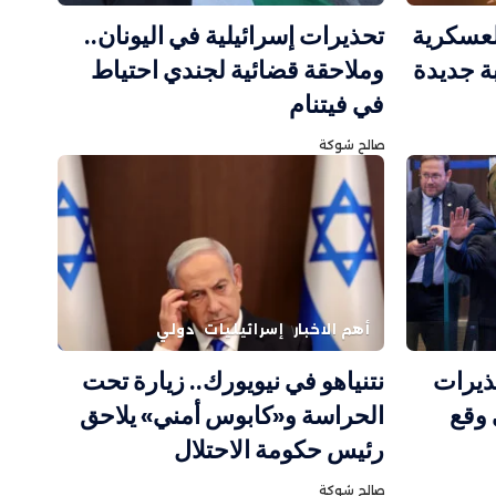
لعسكرية
تحذيرات إسرائيلية في اليونان..
 جديدة
وملاحقة قضائية لجندي احتياط
في فيتنام
صالح شوكة
أهم الاخبار
إسرائيليات
دولي
ذيرات
نتنياهو في نيويورك.. زيارة تحت
وقع
الحراسة و«كابوس أمني» يلاحق
رئيس حكومة الاحتلال
صالح شوكة