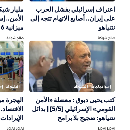
اعتراف إسرائيلي بفشل الحرب
مليار شيك
على إيران.. أصابع الاتهام تتجه إلى
الأمن.. إس
نتنياهو
ميزانية 2026 للتسلح
صالح شوكة
صالح شوكة
إسرائيليات
اقتصاد
اقتصاد
إس
كتب يحيى دبوق : معضلة «الأمن
الهجرة م
القومي» الإسرائيلي [5/5] | بدائل
الاقتصاد..
نتنياهو: ضجيج بلا برامج
الإيرادات 
LOAI LOAI
LOAI LOAI