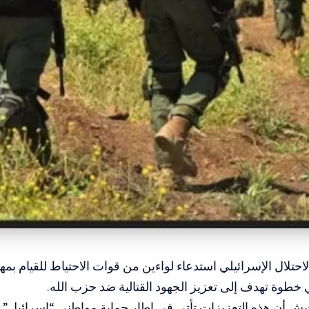
حتلال الإسرائيلي استدعاء لواءين من قوات الاحتياط للقيام بمها
 خطوة تهدف إلى تعزيز الجهود القتالية ضد حزب الله.
جيش أن هذه التعزيزات تأتي في إطار حماية مواطني “إسرائيل” و