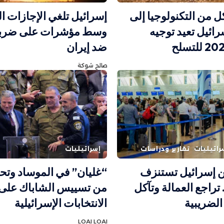
ل من التكنولوجيا إلى
إسرائيل تلغي الإجازات ا
رائيل تعيد توجيه
وسط مؤشرات على ضربة
ضد إيران
صالح شوكة
رائيليات
تقارير ودراسات
إسرائيليات
ن إسرائيل تستنزف
“غليان” في الموساد وتح
 تراجع العمالة وتآكل
من تسييس الشاباك على 
الضريبية
الانتخابات الإسرائيلية
LOAI LOAI