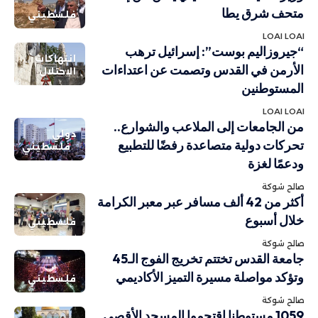
متحف شرق يطا
فلسطيني
LOAI LOAI
“جيروزاليم بوست”: إسرائيل ترهب
انتهاكات
الأرمن في القدس وتصمت عن اعتداءات
الاحتلال
المستوطنين
LOAI LOAI
من الجامعات إلى الملاعب والشوارع..
دولي
تحركات دولية متصاعدة رفضًا للتطبيع
فلسطيني
ودعمًا لغزة
صالح شوكة
أكثر من 42 ألف مسافر عبر معبر الكرامة
خلال أسبوع
فلسطيني
صالح شوكة
جامعة القدس تختتم تخريج الفوج الـ45
وتؤكد مواصلة مسيرة التميز الأكاديمي
فلسطيني
صالح شوكة
1059 مستوطنا اقتحموا المسجد الأقصى