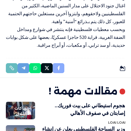
اغتال جنود الاحتلال على مدار السنين الماضية، الكثير من
الفلسطينيين ولاحقوهم، وابتزوا آخرين مستغلين حاجتهم الحتمية
للعبور، كل ذلك يتم بـذرائع “أمنية” واهية.
وبحسب معطيات فلسطينية فإنه ينتشر في شوارع ومداخل
الضفة الغربية، قرابة 520 حاجزا عسكريّا، بعضها على شكل بوابات
حديدية، أو سد ترابي، أو مكعبات، أو أبراج مراقبة.
مقالات مهمة !
هجوم استيطاني على بيت فوريك..
انتهاكات
إصابتان في صفوف الأهالي
الاحتلال
LOAI LOAI
وزير السياحة الفلسطيني يعلن عن إنشاء