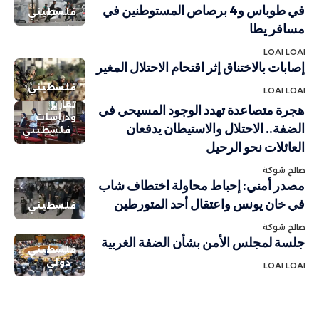
في طوباس و4 برصاص المستوطنين في
فلسطيني
مسافر يطا
LOAI LOAI
إصابات بالاختناق إثر اقتحام الاحتلال المغير
فلسطيني
LOAI LOAI
تقارير
هجرة متصاعدة تهدد الوجود المسيحي في
ودراسات
الضفة.. الاحتلال والاستيطان يدفعان
فلسطيني
العائلات نحو الرحيل
صالح شوكة
مصدر أمني: إحباط محاولة اختطاف شاب
في خان يونس واعتقال أحد المتورطين
فلسطيني
صالح شوكة
جلسة لمجلس الأمن بشأن الضفة الغربية
فلسطيني
دولي
LOAI LOAI