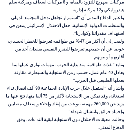
مركبات صهريج للتزود بالمياه، و 8 مركبات اسعاف ومركبة سلم
هيدروليكي و12 مركبة إدارية.
واعتبر الدفاع المدني أن “استمرار تجاهل تدخل المجتمع الدولي
والمنظمات الدولية الإنسانية، جعل الاحتلال الإسرائيلي يمعن في
استهداف مقدراتنا وكوادرنا”.
ولفت إلى أن أكثر من 47% من طواقمه تعرضوا للخطر الجسدي،
عوضا عن أن جميعهم تعرضوا للضرر النفسي بفقدان أحد من
أقاربهم أو بيوتهم.
وتابع “نفذت طواقمنا منذ بداية الحرب، مهمات توازي عملها بما
يعادل 40 عام عمل، حسب زمن الاستجابة والسيطرة، مقارنة
بعملها الطبيعي قبل الحرب.”
وأشار أنه “استقبل خلال حرب الإبادة الجماعية 90 ألف اتصال نداء
استغاثة، وقد تمكن من الاستجابة لأكثر من 75 ألفا منها، نتج عنها ما
يزيد عن 260,000 مهمة، تنوعت بين إنقاذ وإخلاء وإسعاف مصابين
وإخماد حرائق وانتشال شهداء.”
وحالت معيقات الاحتلال دون الاستجابة لبقية النداءات، وفق
الدفاع المدني.