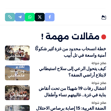
مقالات مهمة !
أهم الاخبار
خطة انسحاب محدود من غزة تُثير شكوكًا
إسرائيليات
أمنية واسعة في تل أبيب
فلسطيني
استيطان
صالح شوكة
تقارير
كيف يتحول الرعي إلى سلاح استيطاني
ودراسات
لابتلاع أراضي الضفة؟
فلسطيني
صالح شوكة
انتشال رفات 19 شهيدًا من تحت أنقاض
بناية في غزة.. غالبيتهم نساء وأطفال
فلسطيني
صالح شوكة
الضفة الغربية: 15 إصابة برصاص الاحتلال