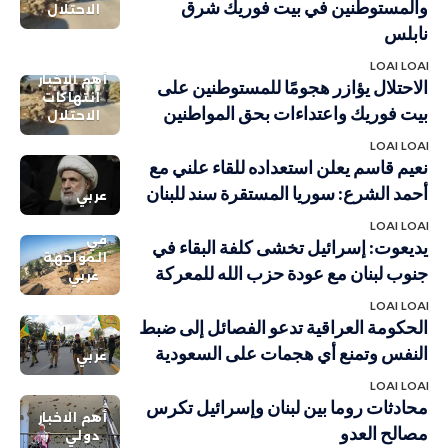
والمستوطنين في بيت فوريك شرق
الاحتلال
نابلس
LOAI LOAI
أهم الاخبار
الاحتلال يؤازر هجومًا للمستوطنين على
انتهاكات
بيت فوريك واعتداءات بحق المواطنين
الاحتلال
LOAI LOAI
نعيم قاسم يعلن استعداده للقاء علني مع
أحمد الشرع: سوريا المستقرة سند للبنان
عربي
LOAI LOAI
في
يديعوت: إسرائيل تخشى كلفة البقاء في
المواجهة
جنوب لبنان مع عودة حزب الله للمعركة
عربي
LOAI LOAI
الحكومة العراقية تدعو الفصائل إلى ضبط
النفس وتمنع أي هجمات على السعودية
عربي
LOAI LOAI
محادثات روما بين لبنان وإسرائيل تكرس
أهم الاخبار
مصالح العدو
دولي