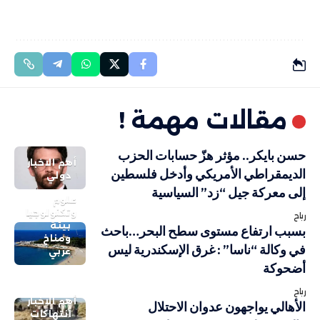
مقالات مهمة !
حسن بايكر.. مؤثر هزّ حسابات الحزب
أهم الاخبار
الديمقراطي الأمريكي وأدخل فلسطين
دولي
إلى معركة جيل “زد” السياسية
علوم
وتكنولوجيا
رباح
بيئة
بسبب ارتفاع مستوى سطح البحر…باحث
ومناخ
في وكالة “ناسا” : غرق الإسكندرية ليس
عربي
أضحوكة
رباح
أهم الاخبار
الأهالي يواجهون عدوان الاحتلال
انتهاكات