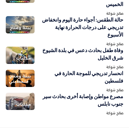
الخميس
صالح شوكة
حالة الطقس: أجواء حارة اليوم وانخفاض
تدريجي على درجات الحرارة نهاية
بيئة ومناخ
الأسبوع
صالح شوكة
وفاة طفل بحادث دعس في بلدة الشيوخ
شرق الخليل
محليات
صالح شوكة
انحسار تدريجي للموجة الحارة في
بيئة ومناخ
فلسطين
فلسطيني
صالح شوكة
مصرع مواطن وإصابة أخرى بحادث سير
جنوب نابلس
محليات
صالح شوكة