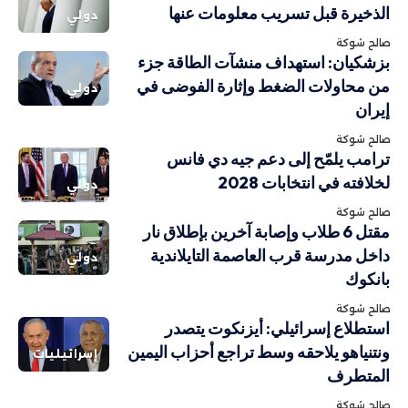
الذخيرة قبل تسريب معلومات عنها
دولي
صالح شوكة
بزشكيان: استهداف منشآت الطاقة جزء
من محاولات الضغط وإثارة الفوضى في
دولي
إيران
صالح شوكة
ترامب يلمّح إلى دعم جيه دي فانس
لخلافته في انتخابات 2028
دولي
صالح شوكة
مقتل 6 طلاب وإصابة آخرين بإطلاق نار
داخل مدرسة قرب العاصمة التايلاندية
دولي
بانكوك
صالح شوكة
استطلاع إسرائيلي: أيزنكوت يتصدر
ونتنياهو يلاحقه وسط تراجع أحزاب اليمين
إسرائيليات
المتطرف
صالح شوكة