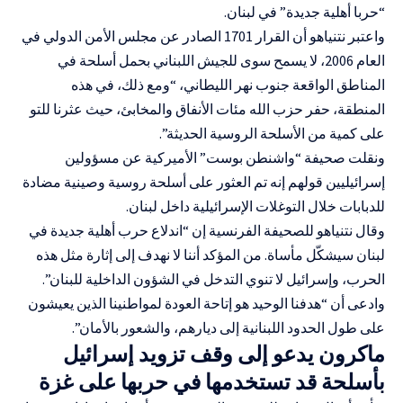
“حربا أهلية جديدة” في لبنان.
واعتبر نتنياهو أن القرار 1701 الصادر عن مجلس الأمن الدولي في
العام 2006، لا يسمح سوى للجيش اللبناني بحمل أسلحة في
المناطق الواقعة جنوب نهر الليطاني، “ومع ذلك، في هذه
المنطقة، حفر حزب الله مئات الأنفاق والمخابئ، حيث عثرنا للتو
على كمية من الأسلحة الروسية الحديثة”.
ونقلت صحيفة “واشنطن بوست” الأميركية عن مسؤولين
إسرائيليين قولهم إنه تم العثور على أسلحة روسية وصينية مضادة
للدبابات خلال التوغلات الإسرائيلية داخل لبنان.
وقال نتنياهو للصحيفة الفرنسية إن “اندلاع حرب أهلية جديدة في
لبنان سيشكّل مأساة. من المؤكد أننا لا نهدف إلى إثارة مثل هذه
الحرب، وإسرائيل لا تنوي التدخل في الشؤون الداخلية للبنان”.
وادعى أن “هدفنا الوحيد هو إتاحة العودة لمواطنينا الذين يعيشون
على طول الحدود اللبنانية إلى ديارهم، والشعور بالأمان”.
ماكرون يدعو إلى وقف تزويد إسرائيل
بأسلحة قد تستخدمها في حربها على غزة