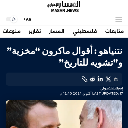
Aa
متابعات
فلسطيني
المسار
تقارير
منوعات
نتنياهو : أقوال ماكرون “مخزية”
و”تشويه للتاريخ”
إسرائيليات
دولي
LAST UPDATED: 17 أكتوبر، 2024 12:40 م