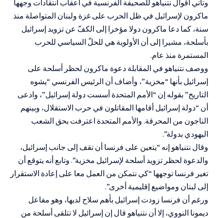
وتأتي أقوال نتنياهو للصحيفة الفرنسية في أعقاب انتقادات وجهها
ماكرون لإسرائيل في ظل الحرب على غزة ولبنان المتواصلة منذ
سنة، كما دعا ماكرون دولا مؤخرا إلى الكفّ عن تزويد إسرائيل
بأسلحة، مشيرا إلى أن الأولوية هي للحلّ السياسي للحرب
المستمرة منذ عام.
ووصف نتنياهو في المقابلة دعوة ماكرون لحظر أسلحة على
إسرائيل بأنها “مخزية”، وأضاف أن الرئيس الفرنسي “يشوه
التاريخ” بقوله إن “الأمم المتحدة أسست دولة إسرائيل”، وادعى
أن “دولة إسرائيل أقامها المقاتلون في حرب الاستقلال، وبينهم
الناجون من المحرقة. والأمم المتحدة اعترفت بحق الشعب
اليهودي بدولة”.
وقال نتنياهو إنه “يتعين على فرنسا أن تقف إلى جانب إسرائيل،
والدعوة لحظر تزويد أسلحة لإسرائيل مخزية”. وتابع أنه يتوقع أن
تغير فرنسا توجهها “كي نتمكن من العمل معا على إعادة الاستقرار
إلى لبنان ومواضيع إقليمية أخرى”.
ورغم أن فرنسا زودت إسرائيل بأهم سلاح لديها، وهو مفاعل
ديمونا النووي، إلا أن نتنياهو قال إن إسرائيل لا تتلقى أسلحة من