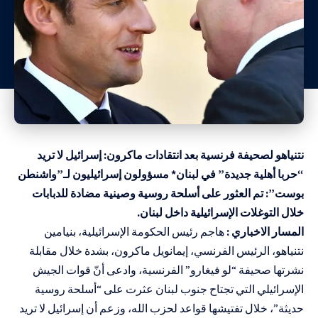
نتنياهو لصحيفة فرنسية بعد انتقادات ماكرون: إسرائيل لا تريد
“حربا أهلية جديدة” في لبنان* مسؤولون إسرائيليون لـ”واشنطن
بوست”: تم العثور على أسلحة روسية وصينية مضادة للدبابات
خلال التوغلات الإسرائيلية داخل لبنان.
المسار الاخباري :
هاجم رئيس الحكومة الإسرائيلية، بنيامين
نتنياهو، الرئيس الفرنسي، إيمانويل ماكرون، بشدة خلال مقابلة
نشرتها صحيفة “لو فيغارو” الفرنسية، وادعى أنّ قوات الجيش
الإسرائيلي التي تجتاح جنوب لبنان عثرت على “أسلحة روسية
حديثة”، خلال تفتيشها قواعد لحزب الله، وزعم أن إسرائيل لا تريد