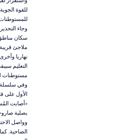
واستقرار لقو
للقوة الجوية
للمستوطنات و
وجاء التحذير
سكان مناطق ا
ملاجئ قريبة
نهاريا وأخرى
التعليم سيب
مستوطنات الش
وفي سلسلة «
الأول على قا
«أصابت المُس
بصلية صاروخي
وواصل الاحتل
الضاحية. كما