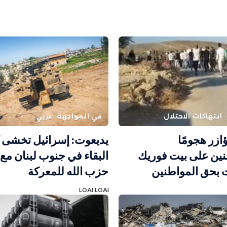
انتهاكات الاحتلال
في المواجهة
عربي
ؤازر هجومًا
يديعوت: إسرائيل تخشى 
ين على بيت فوريك
البقاء في جنوب لبنان مع
 بحق المواطنين
حزب الله للمعركة
LOAI LOAI