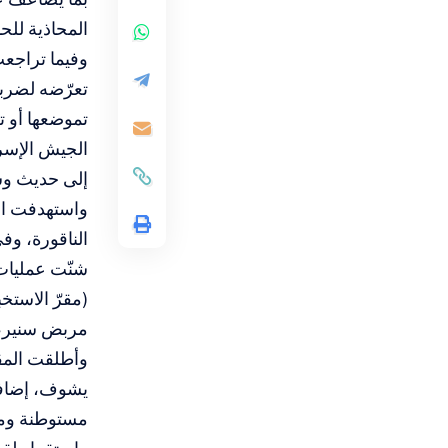
المحاذية للحدو
وفيما تراجعت
تعرّضه لضربا
تموضعها أو ت
إلى حديث وسائل إعلام ال
واستهدفت ال
الناقورة، و
شنّت عمليات
(مقرّ ‏الاستخ
مربض سنير، و
وأطلقت المق
مستوطنة ومدي