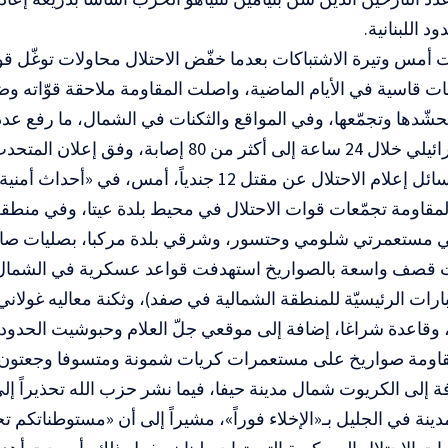
د اللبنانية.
 أمس وتيرة الاشتباكات بعدما خفّض الاحتلال محاولات توغّل قواته
ت قاسية في الأيام الماضية، واصلت المقاومة ملاحقة قوّاته وض
حشّدها وتجمّعها، وفي المواقع والثكنات في الشمال، ما رفع ع
الجيش الإسرائيلي خلال 24 ساعة إلى أكثر من 80 إصا
احتلال عن مقتل 12 جندياً، أمس، في «أحداث أمنية صعبة».
مقاومة تجمّعات قوات الاحتلال في محيط بلدة عيتا، وفي منط
في مستعمرتي شلومي وحتسور، وشرقي بلدة مركبا، بصليات صارو
 قصف واسعة بالصواريخ استهدفت قواعد عسكرية في الشمال، م
بارات الرئيسيّة للمنطقة الشمالية في صفد)،‏ وثكنة معاليه غولان
قاعدة شراغا، إضافة‏ إلى موقعي جلّ العلام وحبوشيت الحدودي
اومة صواريخ على مستعمرات كريات شمونة ومتسوفا وجعتون 
نة في الجليل بـ«الإخلاء فوراً»، مشيراً إلى أن «مستوطناتكم تح