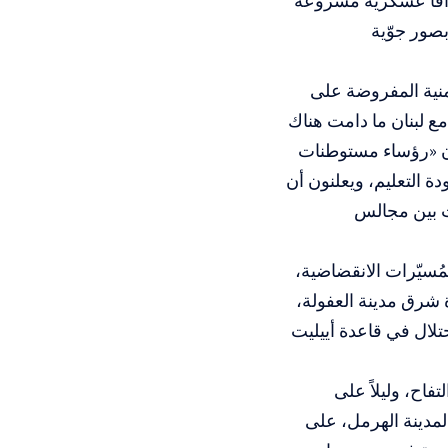
دافاً عسكرية مشروعة
بصور جوّية
منية المفروضة على
ع لبنان ما دامت هناك
أن «رؤساء مستوطنات
ة التعليم، ويعلنون أن
ت بين مجالس
ُسيّرات الانقضاضية،
 شرق مدينة العفولة،
تلال في قاعدة أييليت
فاح، وليلاً على
لمدينة الهرمل، على