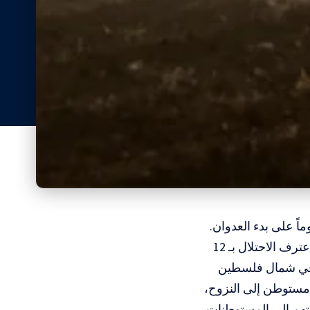
لاخباري: تطوران رئيسيان سجّلتهما المقاومة اللبنانية أمس، بعد 32 يوماً على بدء العدوان.
الأول، إلحاق خسائر جسيمة بجنود الاحتلال لامست الـ 100 بين قتيل وجريح، اعترف الاحتلال بـ 12
لثاني، توجيه إنذار إلى سكان 25 مستوطنة في شمال فلسطين
عامل معها كأهداف عسكرية، وبالتالي دفع أكثر من 150 ألف مستوطن إلى النزوح،
دتهم إلى المستوطنات