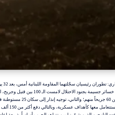
المسار ا
قتيلاً وأكثر من 60 جريحاً منهم؛ وا
بإخلائها لأنها ستت
د النازحين الذين شنّ بنيامين نتنياهو الحرب أساساً بذريعة إعا