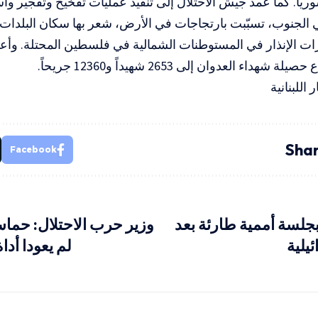
ريا. كما عمد جيش الاحتلال إلى تنفيذ عمليات تفخيخ وتفجير و
الجنوب، تسبّبت بارتجاجات في الأرض، شعر بها سكان البلدات 
ات الإنذار في المستوطنات الشمالية في فلسطين المحتلة. وأع
ة شهداء العدوان إلى 2653 شهيداً و12360 جريحاً.
اللبنانية
Shar
Facebook
جلسة أممية طارئة بعد
وزير حرب الاحتلال: حما
يلية
لم يعودا أداة