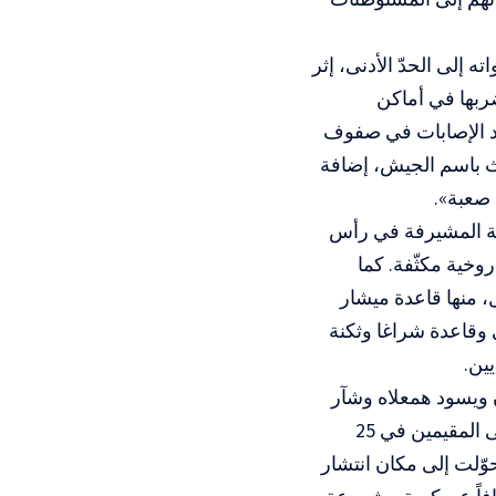
 إلى الحدّ الأدنى، إثر
ربها في أماكن
دد الإصابات في صفوف
بة، وفق إعلان المتحدث باسم الجيش، إضافة
قة المشيرفة في رأس
خية مكثّفة. كما
نها ‏قاعدة ميشار
ي وقاعدة شراغا وثكنة
ين.
ويسود همعلاه وشآر
يشوف، إضافة إلى الكريوت شمال مدينة حيفا، فيما نشر حزب الله تحذيراً إلى المقيمين في 25
وّلت إلى مكان انتشار