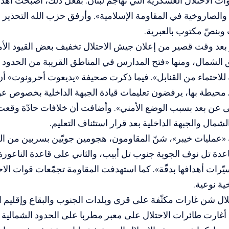
ات الاحتلال العسكرية التي تهاجم لبنان. بفعل ذلك، أصبحت أه
 والصاروخية في المقاومة الإسلامية». وأرفق حزب الله التحذير 
بنصّ مكتوب بالعبرية.
 بعد وقت قصير من إعلان جيش الاحتلال تخفيف بعض القيود الأ
لشمال، ومنها «فتح المدارس في المناطق القريبة من الحدود م
 للاحتماء من القنابل». فيما ذكرت صحيفة «يديعوت أحرونوت» 
 محيطة بها، يرفضون تعليمات قيادة الجبهة الداخلية بخصوص عود
قى عن بعد بسبب الوضع الأمني». وأضافت أن خلافات حادّة وقع
مال والجبهة الداخلية بعد قرار استئناف التعليم.
عمليات خيبر»، شنّ المقاومون، هجومين جويّين بسربين من الم
عدة تل نوف الجوية جنوب تل أبيب، ‏والثاني على قاعدة الناعورة
يّرات أهدافها بدقّة». كما استهدفت المقاومة تجمّعات قوات الاح
ة نوعية.
ال شن غارات مكثّفة على قرى وبلدات الجنوب والبقاع وإقليم الت
 أغارت طائرات الاحتلال على معبر مطربا على الحدود الشمالية 