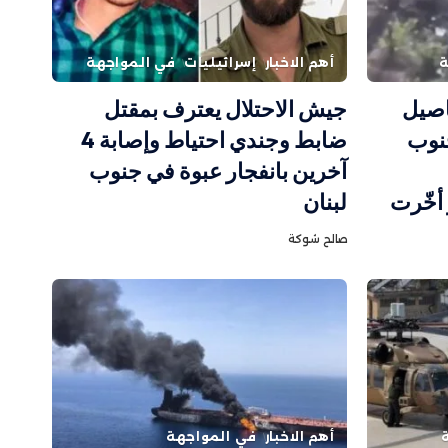
ة
أهم الاخبار
إسرائيليات
في المواجهة
اصيل
جيش الاحتلال يعترف بمقتل
جنوب
ضابط وجندي احتياط وإصابة 4
آخرين بانفجار عبوة في جنوب
 أخّرت
لبنان
صالح شوكة
أهم الاخبار
في المواجهة