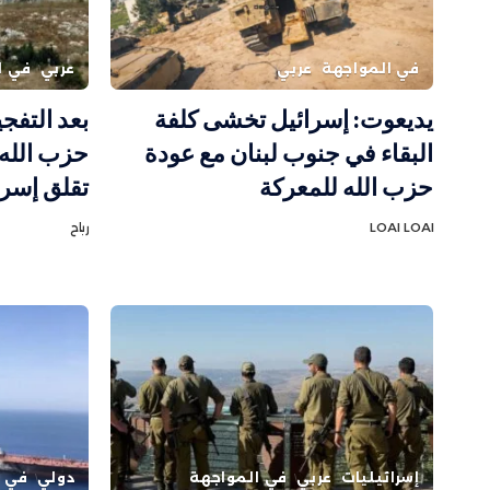
في المواجهة
عربي
عربي
في ا
يديعوت: إسرائيل تخشى كلفة
بعد التفجي
البقاء في جنوب لبنان مع عودة
حزب الله
حزب الله للمعركة
تقلق إسرا
LOAI LOAI
رباح
إسرائيليات
عربي
في المواجهة
دولي
في ا