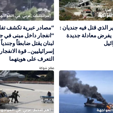
لمواجهة
إسرائيليات
عربي
في المواجه
ر الذي قتل فيه جنديان :
“مصادر عبرية تكشف تف
 يفرض معادلة جديدة
“انفجار داخل مبنى في 
ئيل
لبنان يقتل ضابطاً وجندياً
إسرائيليين.. قوة الانفجار
التعرف على هويتهما
صالح شوكة
لمواجهة
أهم الاخبار
عربي
في المواجهة