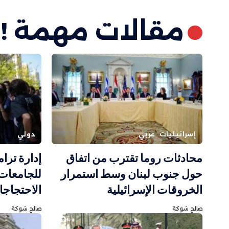
مقالات مهمة !
إسرائيليات
عربي
دولي
محادثات روما تقترب من اتفاق
إدارة ترا
حول جنوب لبنان وسط استمرار
للجامعات 
الخروقات الإسرائيلية
الاحتجاج
صالح شوكة
صالح شوكة