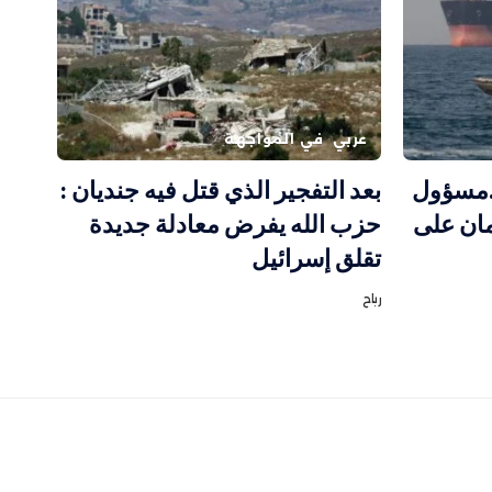
عربي
في المواجهة
…مسؤول
بعد التفجير الذي قتل فيه جنديان :
مان على
حزب الله يفرض معادلة جديدة
تقلق إسرائيل
رباح