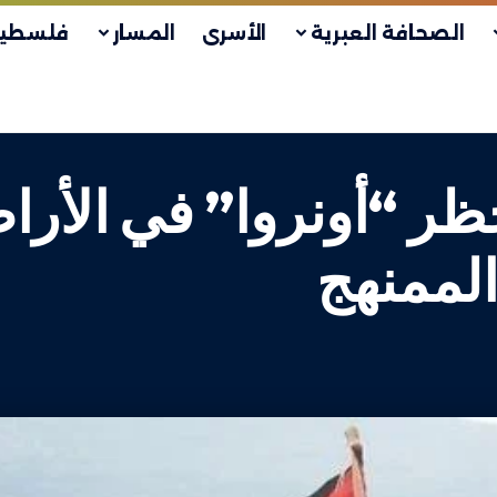
الصحافة العبرية
الأسرى
المسار
فلسطين
حظر “أونروا” في الأر
لممنهج