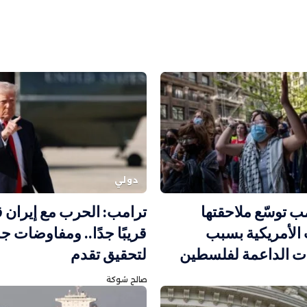
دولي
مب توسّع ملاحقتها
ترامب: الحرب مع إيران ق
الأمريكية بسبب
قريبًا جدًا.. ومفاوضات جا
ات الداعمة لفلسطين
لتحقيق تقدم
صالح شوكة