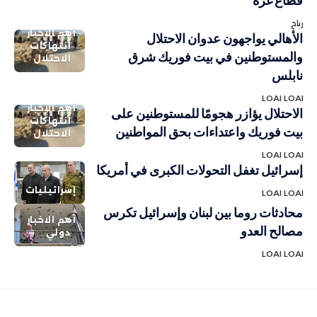
قطاع غزة
رباح
أهم الاخبار
الأهالي يواجهون عدوان الاحتلال
انتهاكات
والمستوطنين في بيت فوريك شرق
الاحتلال
نابلس
LOAI LOAI
أهم الاخبار
الاحتلال يؤازر هجومًا للمستوطنين على
انتهاكات
بيت فوريك واعتداءات بحق المواطنين
الاحتلال
LOAI LOAI
إسرائيل تغفل التحولات الكبرى في أمريكا
إسرائيليات
LOAI LOAI
محادثات روما بين لبنان وإسرائيل تكرس
أهم الاخبار
مصالح العدو
دولي
LOAI LOAI