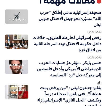
مقالات مهمة !
صحيفة إسرائيلية تدعي إطلاق “حزب
الله” مسيّرة نحو جيش الاحتلال جنوبي
إسرائيليات
لبنان
LOAI LOAI
رفض إسرائيلي لخارطة الطريق.. خلافات
داخل حكومة الاحتلال تهدد المرحلة الثانية
إسرائيليات
من اتفاق غزة
LOAI LOAI
حسن بايكر.. مؤثر هزّ حسابات الحزب
أهم الاخبار
الديمقراطي الأمريكي وأدخل فلسطين
دولي
إلى معركة جيل “زد” السياسية
رباح
انتهاكات
بقلم: جدعون ليفي : “من يرفض يمت
الاحتلال
عطشاً”.. فتى يلقن الصحافة درساً
إسرائيليات
ويكشف “الحل النازي” الإسرائيلي إزاء