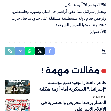
1250، ودمر 76 آلية عسكرية.
وتحتل إسرائيل منذ عقود أراضي في لبنان وسوريا وفلسطين،
وترفض قيام دولة فلسطينية مستقلة على حدود ما قبل حرب
1967 وعاصمتها القدس الشرقية.
(الأناضول)
مقالات مهمة !
إسرائيليات
ظاهرة انتحار الجنود تضع مؤسسة
تقارير
“إسرائيل” العسكرية أمام أزمة هيكلية
ودراسات
LOAI LOAI
المسار يرصد التحريض والعنصرية في
الإعلام الإسرائيلي
إسرائيليات