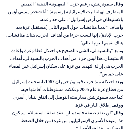
وقال سموتريتش، زعيم حزب “الصهيونية الدينية” اليميني
المتطرف لهيئة البث الإسرائيلية (رسمية) “أنا شخص يميني أؤمن
بالاستيطان في أرض إسرائيل”، على حد زعمه.
وأضاف: “لدينا مناقشات حول اليوم التالي (مستقبل غزة بعد
حرب الإبادة)، إنها ليست جزءا من أهداف الحرب، هناك مناقشات،
هناك تقييم لليوم التالي”.
وتابع: “بالنسبة لي، الشيء الصحيح هو احتلال قطاع غزة وإعادة
الاستيطان. هذا ليس جزءا من أهداف الحرب بالنسبة لي، أهداف
الحرب هي إزالة التهديد من غزة على سكان إسرائيل عبر القضاء
على حماس”.
وبعد احتلاله منذ حرب 5 يونيو/ حزيران 1967، انسحبت إسرائيل
من قطاع غزة عام 2005 وفككت مستوطنات أقامتها فيه.
كما جدد سموتريتش معارضته التوصل إلى اتفاق لتبادل أسرى
ووقف إطلاق النار في غزة.
وقال “لن نعقد صفقة فاسدة. لن نعقد صفقة استسلام. سيكون
هذا (عودة الأسرى الإسرائيليين من غزة) من خلال الضغط
العسكري، هذا هو الأفضل”.