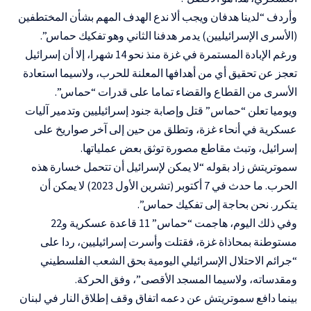
وأردف “لدينا هدفان ويجب ألا ندع الهدف المهم بشأن المختطفين
(الأسرى الإسرائيليين) يدمر هدفنا الثاني وهو تفكيك حماس”.
ورغم الإبادة المستمرة في غزة منذ نحو 14 شهرا، إلا أن إسرائيل
تعجز عن تحقيق أي من أهدافها المعلنة للحرب، ولاسيما استعادة
الأسرى من القطاع والقضاء تماما على قدرات “حماس”.
ويوميا تعلن “حماس” قتل وإصابة جنود إسرائيليين وتدمير آليات
عسكرية في أنحاء غزة، وتطلق من حين إلى آخر صواريخ على
إسرائيل، وتبث مقاطع مصورة توثق بعض عملياتها.
سموتريتش زاد بقوله “لا يمكن لإسرائيل أن تتحمل خسارة هذه
الحرب. ما حدث في 7 أكتوبر (تشرين الأول 2023) لا يمكن أن
يتكرر. نحن بحاجة إلى تفكيك حماس”.
وفي ذلك اليوم، هاجمت “حماس” 11 قاعدة عسكرية و22
مستوطنة بمحاذاة غزة، فقتلت وأسرت إسرائيليين، ردا على
“جرائم الاحتلال الإسرائيلي اليومية بحق الشعب الفلسطيني
ومقدساته، ولاسيما المسجد الأقصى”، وفق الحركة.
بينما دافع سموتريتش عن دعمه اتفاق وقف إطلاق النار في لبنان