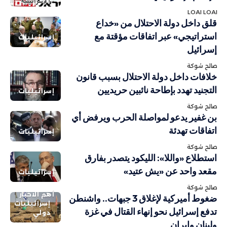
LOAI LOAI
قلق داخل دولة الاحتلال من «خداع
استراتيجي» عبر اتفاقات مؤقتة مع
إسرائيليات
إسرائيل
صالح شوكة
خلافات داخل دولة الاحتلال بسبب قانون
التجنيد تهدد بإطاحة نائبين حريديين
إسرائيليات
صالح شوكة
بن غفير يدعو لمواصلة الحرب ويرفض أي
اتفاقات تهدئة
إسرائيليات
صالح شوكة
استطلاع «واللا»: الليكود يتصدر بفارق
مقعد واحد عن «يش عتيد»
إسرائيليات
صالح شوكة
أهم الاخبار
ضغوط أميركية لإغلاق 3 جبهات.. واشنطن
إسرائيليات
تدفع إسرائيل نحو إنهاء القتال في غزة
دولي
ولبنان وإيران