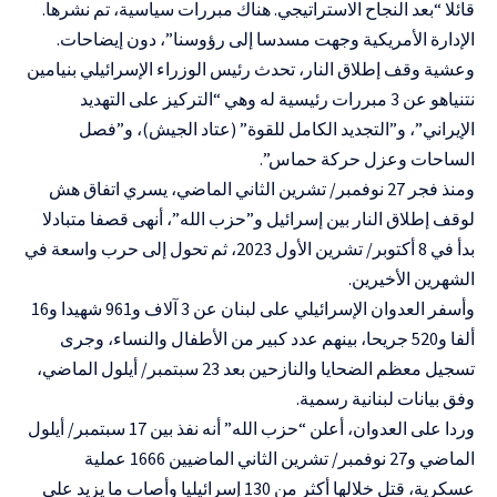
قائلا “بعد النجاح الاستراتيجي. هناك مبررات سياسية، تم نشرها.
الإدارة الأمريكية وجهت مسدسا إلى رؤوسنا”، دون إيضاحات.
وعشية وقف إطلاق النار، تحدث رئيس الوزراء الإسرائيلي بنيامين
نتنياهو عن 3 مبررات رئيسية له وهي “التركيز على التهديد
الإيراني”، و”التجديد الكامل للقوة” (عتاد الجيش)، و”فصل
الساحات وعزل حركة حماس”.
ومنذ فجر 27 نوفمبر/ تشرين الثاني الماضي، يسري اتفاق هش
لوقف إطلاق النار بين إسرائيل و”حزب الله”، أنهى قصفا متبادلا
بدأ في 8 أكتوبر/ تشرين الأول 2023، ثم تحول إلى حرب واسعة في
الشهرين الأخيرين.
وأسفر العدوان الإسرائيلي على لبنان عن 3 آلاف و961 شهيدا و16
ألفا و520 جريحا، بينهم عدد كبير من الأطفال والنساء، وجرى
تسجيل معظم الضحايا والنازحين بعد 23 سبتمبر/ أيلول الماضي،
وفق بيانات لبنانية رسمية.
وردا على العدوان، أعلن “حزب الله” أنه نفذ بين 17 سبتمبر/ أيلول
الماضي و27 نوفمبر/ تشرين الثاني الماضيين 1666 عملية
عسكرية، قتل خلالها أكثر من 130 إسرائيليا وأصاب ما يزيد على