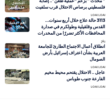
” محدث ” بزعم “عملية طعن”.. إصابة
الاحتلال
فلسطيني برصاص الاحتلال قرب سلفيت
فلسطيني
LOAI LOAI
3113 حالة علاج خلال أربع سنوات…
أهم الاخبار
القدس وقلقيلية وطولكرم في صدارة
عاجل
المحافظات الأكثر تضررًا من المخدرات
رباح
انطلاق أعمال الاجتماع الطارئ للجامعة
العربية بشأن اعتراف إسرائيل بأرض
عاجل
الصومال
LOAI LOAI
عاجل .. الاحتلال يقتحم محيط مخيم
الفارعة جنوب طوباس
عاجل
LOAI LOAI