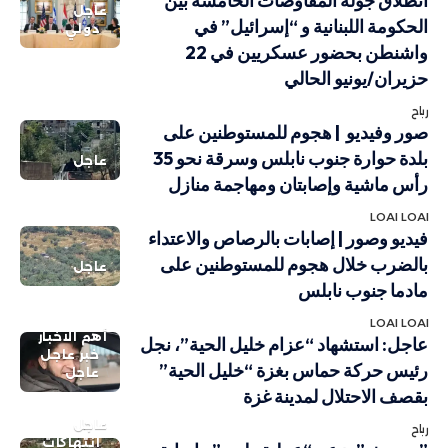
انطلاق جولة المفاوضات الخامسة بين
عاجل
الحكومة اللبنانية و “إسرائيل” في
دولي
واشنطن بحضور عسكريين في 22
حزيران/يونيو الحالي
رباح
صور وفيديو | هجوم للمستوطنين على
بلدة حوارة جنوب نابلس وسرقة نحو 35
عاجل
رأس ماشية وإصابتان ومهاجمة منازل
LOAI LOAI
فيديو وصور | إصابات بالرصاص والاعتداء
بالضرب خلال هجوم للمستوطنين على
عاجل
مادما جنوب نابلس
LOAI LOAI
أهم الاخبار
عاجل: استشهاد “عزام خليل الحية”، نجل
خبر عاجل
رئيس حركة حماس بغزة “خليل الحية”
عاجل
بقصف الاحتلال لمدينة غزة
عاجل
رباح
انتهاكات