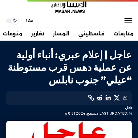
Aa
متابعات
فلسطيني
المسار
تقارير
منوعات
عاجل | إعلام عبري: أنباء أولية
عن عملية دهس قرب مستوطنة
“عيلي” جنوب نابلس
عاجل
LAST UPDATED: 14 ديسمبر، 2024 8:51 م