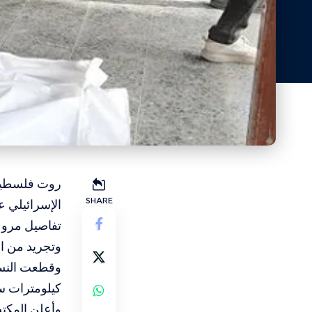
روت فلسطيني
SHARE
الإسرائيلي 
تفاصيل مروع
وتجريد من ا
كيلومترات س
وأعلن المكت