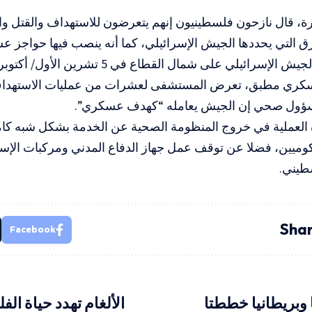
ة، قال نازحون فلسطينيون إنهم يتعرضون للاستهداف والقتل وا
رق التي يحددها الجيش الإسرائيلي، كما أنه ينصب فيها حواجز عس
ومنذ هجوم الجيش الإسرائيلي على شمال القطاع 
ري مطبق، تعرض المستشفى لعشرات من عمليات الاستهداف ب
ؤول صحي إن الجيش يعامله “كهدف عسكري”.
العملية في خروج المنظومة الصحية عن الخدمة بشكل شبه ك
ميين، فضلا عن توقف عمل جهاز الدفاع المدني ومركبات الإسعا
طيني.
Shar
Facebook
 وبريطانيا خططتا
الألغام تهدد حياة ال