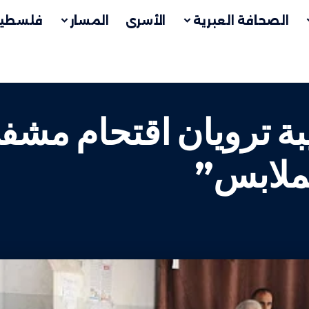
الصحافة العبرية
الأسرى
المسار
فلسطين
يبة ترويان اقتحام مش
لملابس”