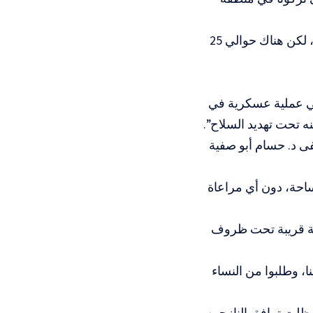
وأشارت إلى أنها “لا نعلم شيئا عن بقية الأشخاص الذين كانوا في المستشفى، لكن هناك حوالي 25
لي عملية عسكرية في
 تحت تهديد السلاح”.
فى د. حسام أبو صفية
احة، دون أي مراعاة
قة قريبة تحت ظروف
نا، وطلبوا من النساء
ظلت ترافق النازحين