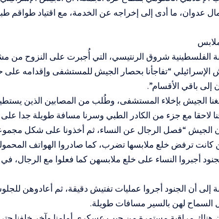
 عدوان، ما أدى إلى إخراجه عن الخدمة، مع اقتياد طواقم طب
ملابس
بة الفلسطينية شروق الرنتيسي، التي أُجبرت على النزوح من م
ش الإسرائيلي “تفاجأنا بحصار الجيش للمستشفى وإقدامه على 
ن إلى باقي الأقسام”.
غنا الجيش بإخلاء المستشفى، وطُلب من المصابين الذين يستط
ا لاحقا مع جزء من الكادر الطبي وسرنا مسافة طويلة جدا على ال
ن الجيش “فصل الرجال عن النساء، ثم أخذونا على شكل مجموعا
 كانت ترفض خلع ملابسها تضرب، كما صادروا الهواتف المحمولة
جنود أجبروا النساء على خلع ملابسهن كما فعلوا مع الرجال، ف
ة إلى أن الجنود أجروا عمليات تفتيش دقيقة، ثم أعادوهن للجل
 السماح لهن بالسير مسافات طويلة.
 هناك مراقبة مستمرة من جيب عسكري أمامنا وآخر خلفنا حتى