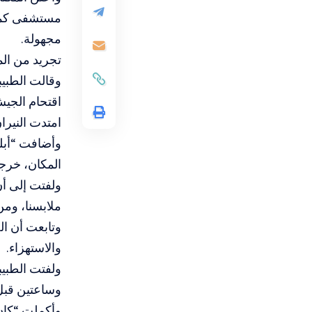
مستشفى كمال
مجهولة.
تجريد من ال
وقالت الطبي
اقتحام الجي
امتدت النيرا
وأضافت “أبل
المكان، خرجن
ولفتت إلى أ
ملابسنا، ومن
وتابعت أن ال
والاستهزاء.
ولفتت الطبيب
وساعتين قبل
وأكملت “كان