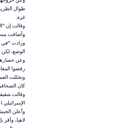
طوال الطري
غزة.
وقالت إن “ال
وأضافت مسعود
وزادت “في ط
الوضع، لكن ا
وعن حصارهم د
رفضوا المغاد
وتخللت العمل
كان الصحافي
وقالت شقيقة
الإسرائيلي 
وأعلن الجيش
لاهيا، وأقر