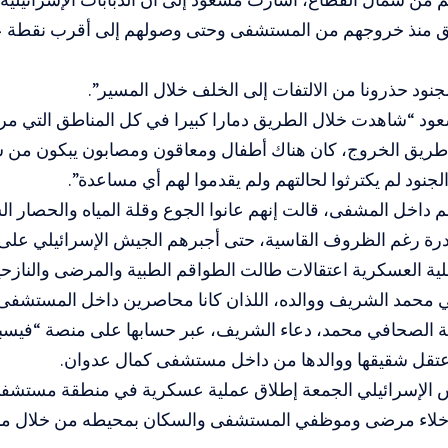
ق منذ خروجهم من المستشفى وحتى وصولهم إلى أقرب نقطة 
جنود حذرونا من الالتفات إلى الخلف خلال المسير”.
 “شاهدت خلال الطريق دمارا كبيرا في كل المناطق التي مررنا
ريق الخروج، كان هناك أطفال ومعاقون ومصابون يبكون من ش
لجنود لم يكترثوا لحالتهم ولم يقدموا لهم أي مساعدة”.
اخل المشفى، قالت إنهم عانوا الجوع وقلة المياه والحصار ال
رة رغم الظروف القاسية، حتى أجبرهم الجيش الإسرائيلي على ذ
ية العسكرية اعتقالات طالت الطواقم الطبية والمرضى والنازحي
 محمد الشريف ووالده، اللذان كانا محاصرين داخل المستشفى.
 الصحافي محمد، دعاء الشريف، عبر حسابها على منصة “فيسب
اعتقل شقيقها ووالدها من داخل مستشفى كمال عدوان.
 الإسرائيلي الجمعة إطلاق عملية عسكرية في منطقة مستشف
 بإخلاء مرضى وموظفي المستشفى والسكان بمحيطه من خلال ما ق