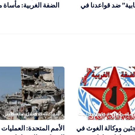
بية” ضد قواعدنا في
الضفة الغربية: مأساة 
فلسطيني
لاجئون وجاليات
انتهاكات الاحتلال
فلسطيني
اجئين ووكالة الغوث في
الأمم المتحدة: العمليات