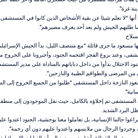
نة غزة”.
لسلاح
ا مسعود ما جرى قائلة “مع منتصف الليل، بدأ الجيش الإسرائي
ى، وعند بزوغ الفجر اقتحمه الجنود، وأجبرونا على الخروج منه
ود الاحتلال بدأوا من داخل دباباتهم بالمناداة على مدير المستش
ن من المرضى والطواقم الطبية والنازحين”.
د النازحة داخل المستشفى “طلبوا من الجميع الخروج إلى الس
انية”.
لمستشفى تم إخلاؤه بالكامل، حيث نقل الموجودون إلى منط
 البرد الشديد.
اعوا حالتنا الإنسانية، بل تعاملوا معنا بوحشية، الجنود اعتدوا علي
وجردوا الرجال من ملابسهم واعتدوا عليهم دون أي رحمة”.
من شمال القطاع، أشارت مسعود إلى أن الدبابات الإسرائيلية 