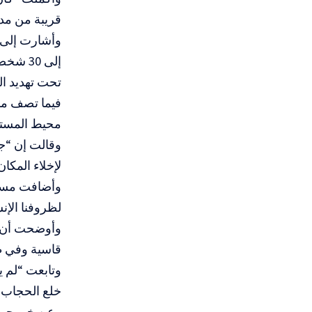
قريبة من مدي
إلى 30 شخصا طلبهم الجيش ولم يعد أحد يعرف مصيرهم”.
تحت تهديد ا
فيما تصف مه
محيط المستشف
وقالت إن “جن
لإخلاء المكا
وأضافت مسعو
لظروفنا الإنس
وأوضحت أن ا
قاسية وفي ظل
وتابعت “لم ير
خلع الحجاب، 
وعن خروجهم 