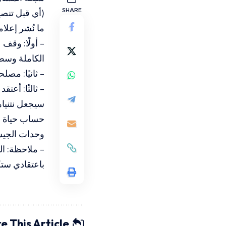
SHARE
(أي قبل تنصيب
ما نُشر إعلا
– أولًا: وقف
الكاملة وسط
– ثانيًا: مص
– ثالثًا: أع
سيجعل نتنيا
حساب حياة ال
وحدات الجيش 
– ملاحظة: ال
باعتقادي ست
e This Article