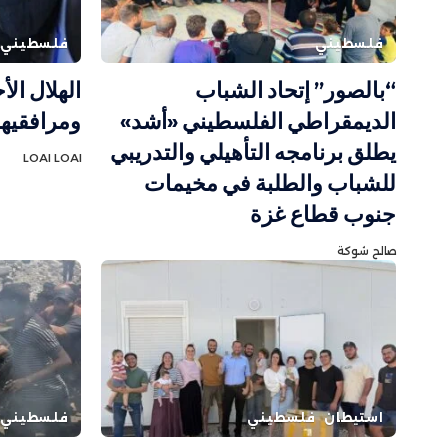
فلسطيني
فلسطيني
“بالصور” إتحاد الشباب
الديمقراطي الفلسطيني «أشد»
ومرافقيه
يطلق برنامجه التأهيلي والتدريبي
LOAI LOAI
للشباب والطلبة في مخيمات
جنوب قطاع غزة
صالح شوكة
استيطان
فلسطيني
فلسطيني