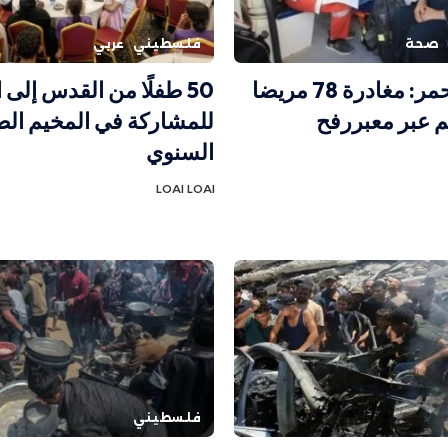
صحة
فلسطيني
عربي
الهلال الأحمر: مغادرة 78 مريضا
50 طفلًا من القدس إلى
م عبر معبررفح
للمشاركة في المخيم ال
السنوي
LOAI LOAI
فلسطيني