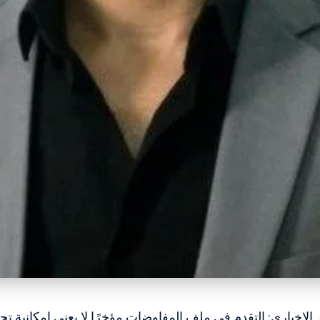
الاخباري: التقدم في ملف المفاوضات مؤخرًا لا يعني إمكانية تح