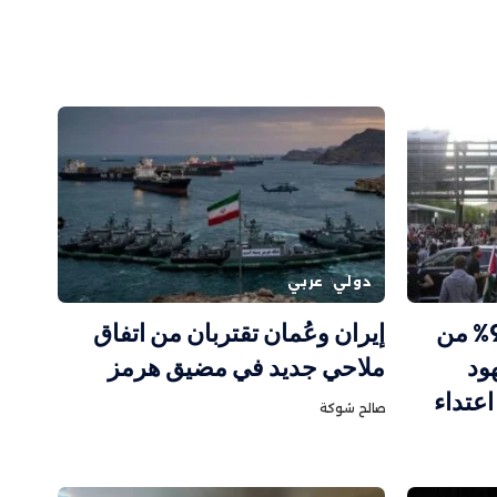
دولي
عربي
تقرير حكومي كندي: 95.7% من
إيران وعُمان تقتربان من اتفاق
هود
ملاحي جديد في مضيق هرمز
عتداء
صالح شوكة