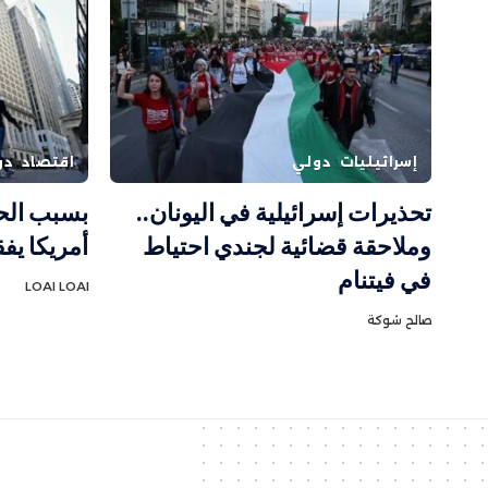
إسرائيليات
دولي
اقتصاد
دو
تحذيرات إسرائيلية في اليونان..
بسبب الح
وملاحقة قضائية لجندي احتياط
أمريكا يف
في فيتنام
LOAI LOAI
صالح شوكة