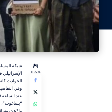
شبكة المسار ا
SHARE
الإسرائيلي ف
الحوادث كانت
“بساغوت”، مع عا
وادّعت وسائل 