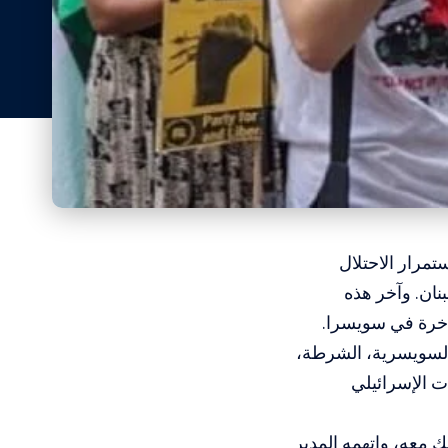
ستمرار الاحتلال
نان. وآخر هذه
اخرة في سويسرا.
The Tschuggen” في بلدة أروزا السويسرية، الشرطة،
مارات الإسرائيلي
بك معه، واتهمه المدير