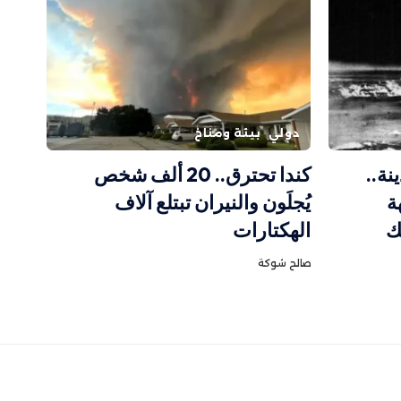
دولي
بيئة ومناخ
نة..
كندا تحترق.. 20 ألف شخص
ة
يُجلَون والنيران تبتلع آلاف
ك
الهكتارات
صالح شوكة