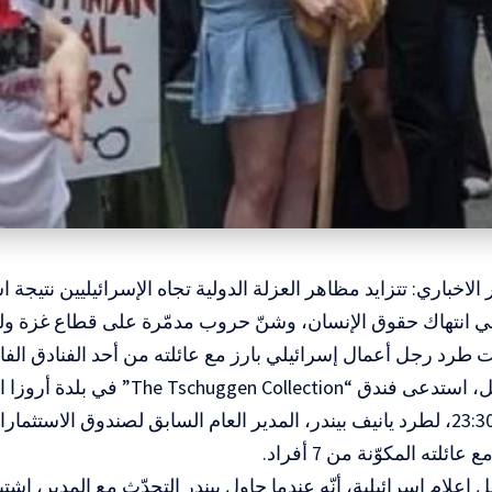
لاخباري: تتزايد مظاهر العزلة الدولية تجاه الإسرائيليين نتيجة ا
ي انتهاك حقوق الإنسان، وشنّ حروب مدمّرة على قطاع غزة ولب
 طرد رجل أعمال إسرائيلي بارز مع عائلته من أحد الفنادق الف
وفي التفاصيل، استدعى فندق “ Collection
عند الساعة 23:30، لطرد يانيف بيندر، المدير العام السابق لصندوق الاستث
ئلته المكوّنة من 7 أفراد.
إعلام إسرائيلية، أنّه عندما حاول بيندر التحدّث مع المدير، اشت