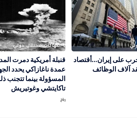
لي
انتهاكات الاحتلال
دولي
رب على إيران…أقتصاد
قنبلة أمريكية دمرت المدي
قد آلاف الوظائف
عمدة ناغازاكي يحدد الجه
المسؤولة بينما تتجنب ذل
تاكايتشي وغوتيريش
رباح