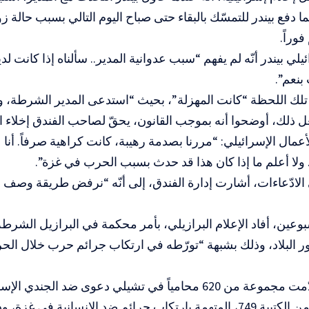
 دفع بيندر للتمسّك بالبقاء حتى صباح اليوم التالي بسبب حالة زوجت
وراً.
لي بيندر أنّه لم يفهم “سبب عدوانية المدير.. سألناه إذا كانت ل
 بنعم”.
ي تلك اللحظة “كانت المهزلة”، بحيث “استدعى المدير الشرطة، 
 ذلك، أوضحوا أنه بموجب القانون، يحقّ لصاحب الفندق إخلاء النزل
عمال الإسرائيلي: “مررنا بصدمة رهيبة، كانت كراهية صرفاً. أنا ع
ة. ولا أعلم ما إذا كان هذا قد حدث بسبب الحرب في غزة”.
الادّعاءات، أشارت إدارة الفندق، إلى أنّه “نرفض طريقة وصف ا
وعين، أفاد الإعلام البرازيلي، بأمر محكمة في البرازيل الشرط
ر البلاد، وذلك بشبهة “تورّطه في ارتكاب جرائم حرب خلال الح
وكانت قد قدّمت مجموعة من 620 محامياً في تشيلي دعوى ضد الجندي
هيرشورين، من الكتيبة 749، المتهمة بارتكاب جرائم ضد الإنسانية في