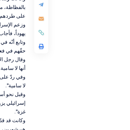
بالفظاظة، مما
على طردهم ف
وزعم الإسرائي
يهوداً، فأجاب
وتابع أنّه ف
حقّهم في فعل
وقال رجل الأ
أنها لا سامي
وفي ردّ على 
لا سامية”.
وقبل نحو أسب
إسرائيلي يزو
غزة”.