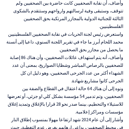
وأضاف، أن نقابة الصحفيين كانت حاضرة بين الصحفيين ولم
تتوقف، وستبقى وفية لرسالتهم وارواحهم وستتقدم بالشكوى
الثالثة للجنائية الدولية بالمجازر المرتكبة بحق الصحفيين
الفلسطينيين.
واستعرض رئيس لجنة الحريات في نقابة الصحفيين الفلسطينيين
محمد اللحام أبرز ما جاء في تقرير اللجنة السنوي، داعيا إلى أنسنة
ما يحصل من مجازر بحق الصحفيين.
وأضاف، أنه يتم استهداف عائلات الصحفيين، وأن هناك 86 إصابة
للصحفيين بالرصاص المباشر وشظايا الصواريخ، بمعنى أن عدد
الشهداء أكثر من عدد الجرحى الصحفيين، وهو دليل ان كل
الجرحى كانوا مشاريع شهادة.
ونوه إلى أن هناك 64 حالة اعتقال في القطاع والضفة بين
الصحفيين، وتم تدمير 54 مؤسسة بشكل كلي او جزئي، أو تعرضها
للاستيلاء والتحطيم، بينما صدر نحو 28 قرارا بالإغلاق وتمديد إغلاق
مؤسسات ومراكز إعلامية.
وأشار إلى أن عام 2024 شهد ارتفاعا مهولا بمنسوب إطلاق النار
في محيط الصحفيين، بداعي ارهابهم بغرض عدم التغطية، حيث