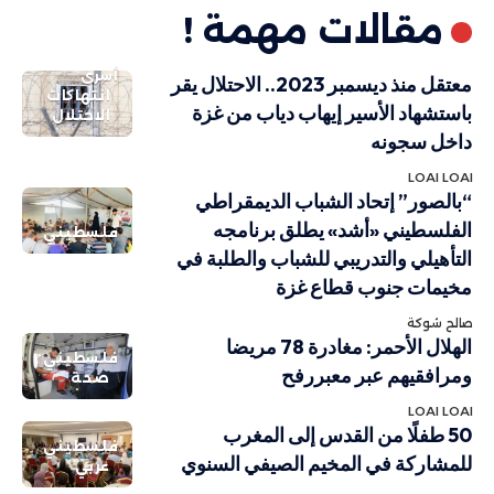
مقالات مهمة !
أسرى
معتقل منذ ديسمبر 2023.. الاحتلال يقر
انتهاكات
باستشهاد الأسير إيهاب دياب من غزة
الاحتلال
داخل سجونه
LOAI LOAI
“بالصور” إتحاد الشباب الديمقراطي
الفلسطيني «أشد» يطلق برنامجه
فلسطيني
التأهيلي والتدريبي للشباب والطلبة في
مخيمات جنوب قطاع غزة
صالح شوكة
الهلال الأحمر: مغادرة 78 مريضا
فلسطيني
ومرافقيهم عبر معبررفح
صحة
LOAI LOAI
50 طفلًا من القدس إلى المغرب
فلسطيني
للمشاركة في المخيم الصيفي السنوي
عربي