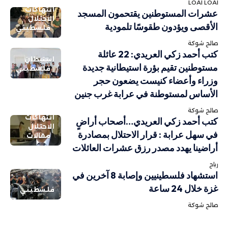
LOAI LOAI
انتهاكات
عشرات المستوطنين يقتحمون المسجد
الاحتلال
الأقصى ويؤدون طقوسًا تلمودية
فلسطيني
صالح شوكة
كتب أحمد زكي العريدي: 22 عائلة
استيطان
مستوطنين تقيم بؤرة استيطانية جديدة
فلسطيني
وزراء وأعضاء كنيست يضعون حجر
الأساس لمستوطنة في عرابة غرب جنين
صالح شوكة
انتهاكات
كتب أحمد زكي العريدي…أصحاب أراضٍ
الاحتلال
في سهل عرابة : قرار الاحتلال بمصادرة
مقالات
أراضينا يهدد مصدر رزق عشرات العائلات
رباح
استشهاد فلسطينيين وإصابة 8 آخرين في
غزة خلال 24 ساعة
فلسطيني
صالح شوكة