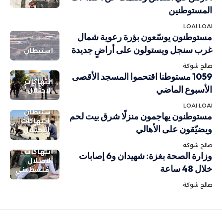
المستوطنين
LOAI LOAI
مستوطنون يوسّعون بؤرة رعوية شمال
غرب سنجل ويستولون على أراضٍ جديدة
استيطان
صالح شوكة
1059 مستوطنا اقتحموا المسجد الأقصى
انتهاكات
الأسبوع الماضي
الاحتلال
LOAI LOAI
استيطان
مستوطنون يهاجمون منزلًا شرق بيت لحم
انتهاكات
ويضيّقون على الأهالي
الاحتلال
صالح شوكة
انتهاكات
وزارة الصحة بغزة: شهيدان و6 إصابات
الاحتلال
خلال 48 ساعة
فلسطيني
صالح شوكة