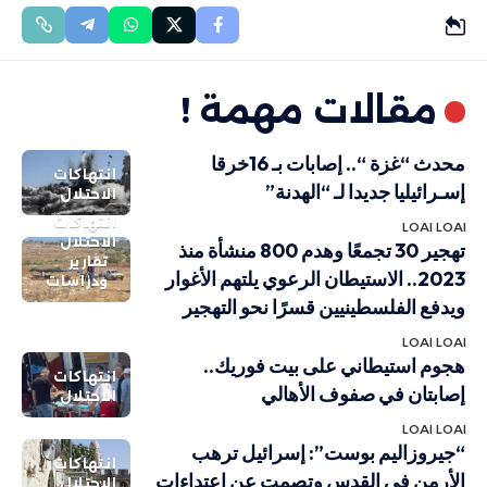
مقالات مهمة !
محدث “غزة “.. إصابات بـ 16خرقا
انتهاكات
إسـرائيليا جديدا لـ “الهدنة”
الاحتلال
انتهاكات
LOAI LOAI
الاحتلال
تهجير 30 تجمعًا وهدم 800 منشأة منذ
تقارير
2023.. الاستيطان الرعوي يلتهم الأغوار
ودراسات
ويدفع الفلسطينيين قسرًا نحو التهجير
LOAI LOAI
هجوم استيطاني على بيت فوريك..
انتهاكات
إصابتان في صفوف الأهالي
الاحتلال
LOAI LOAI
“جيروزاليم بوست”: إسرائيل ترهب
انتهاكات
الأرمن في القدس وتصمت عن اعتداءات
الاحتلال