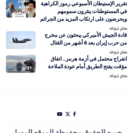
الاخبار
تقرير الإستيطان الأسبوعي رموز الكراهية
تقارير
في المستوطنات ينثرون سمومهم
ودراسات
ويحرضون على ارتكاب المزيد من الجرائم
صالح شوكة
قادة الجيش الأميركي يبحثون عن مخرج
من حرب إيران بعد 6 أشهر من القتال
دولي
صالح شوكة
انفراج محتمل في أزمة هرمز.. اتفاق
مؤقت يفتح الطريق أمام عودة الملاحة
دولي
صالح شوكة
جميع الحقوق مح
ف
وظة الموقع
ا
لمسار