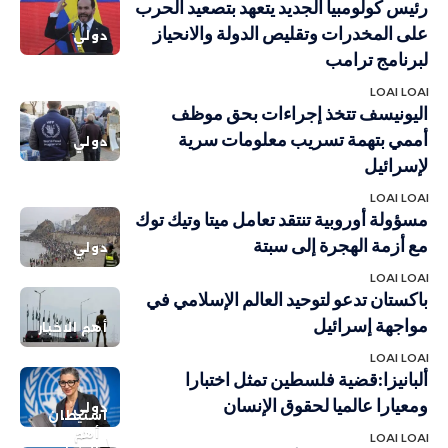
رئيس كولومبيا الجديد يتعهد بتصعيد الحرب
على المخدرات وتقليص الدولة والانحياز
دولي
لبرنامج ترامب
LOAI LOAI
اليونيسف تتخذ إجراءات بحق موظف
أممي بتهمة تسريب معلومات سرية
دولي
لإسرائيل
LOAI LOAI
مسؤولة أوروبية تنتقد تعامل ميتا وتيك توك
مع أزمة الهجرة إلى سبتة
دولي
LOAI LOAI
باكستان تدعو لتوحيد العالم الإسلامي في
مواجهة إسرائيل
أهم الاخبار
LOAI LOAI
ألبانيزا:قضية فلسطين تمثل اختبارا
ومعيارا عالميا لحقوق الإنسان
دولي
استيطان
أهم
LOAI LOAI