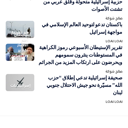
حزبية إسرائيلية متحولة وقلق عربي من
تشتت الأصوات
صالح شوكة
باكستان تدعو لتوحيد العالم الإسلامي في
مواجهة إسرائيل
أهم الاخبار
استيطان
أهم
LOAI LOAI
الاخبار
تقرير الإستيطان الأسبوعي رموز الكراهية
تقارير
في المستوطنات ينثرون سمومهم
ودراسات
ويحرضون على ارتكاب المزيد من الجرائم
صالح شوكة
صحيفة إسرائيلية تدعي إطلاق “حزب
الله” مسيّرة نحو جيش الاحتلال جنوبي
إسرائيليات
لبنان
LOAI LOAI