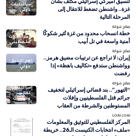
تنسيق أميركي إسرائيلي مكثف بشأن
إسرائيليات
غزة.. واشنطن تضغط للانتقال إلى
دولي
المرحلة التالية
صالح شوكة
أهم الاخبار
خطة انسحاب محدود من غزة تُثير شكوكًا
إسرائيليات
أمنية واسعة في تل أبيب
فلسطيني
صالح شوكة
إيران: لا تراجع عن ترتيبات مضيق هرمز..
أهم الاخبار
وواشنطن ستدفع «تكاليف باهظة» إذا
دولي
رفضت
صالح شوكة
إسرائيليات
“التهور”.. بند قضائي إسرائيلي لتخفيف
تقارير
جرائم قتل الفلسطينيين وإفلات
ودراسات
المستوطنين والشرطة من العقاب
LOAI LOAI
أهم الاخبار
المركز الفلسطيني للتوثيق والمعلومات
تقارير
«ملف» انتخابات الكنيست الـ26.. خريطة
ودراسات