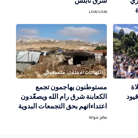
زي”
شرق نابلس
LOAI LOAI
انتهاكات الاحتلال
فلسطيني
اة
مستوطنون يهاجمون تجمع
يود
الكعابنة شرق رام الله ويصعّدون
اعتداءاتهم بحق التجمعات البدوية
صالح شوكة