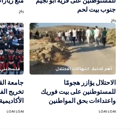
للمستوطنين على قرية أبو نجيم
منع زيارا
جنوب بيت لحم
رباح
رباح
أهم الاخبار
انتهاكات الاحتلال
فلسطيني
الاحتلال يؤازر هجومًا
جامعة ال
للمستوطنين على بيت فوريك
واعتداءات بحق المواطنين
الأكاديمية 
LOAI LOAI
LOAI LOAI