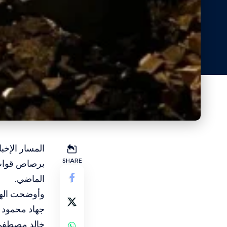
المسار الإخب
SHARE
برصاص قوات 
الماضي.
وأوضحت الهيئ
جهاد محمود حسن
خالد مصطفى شري