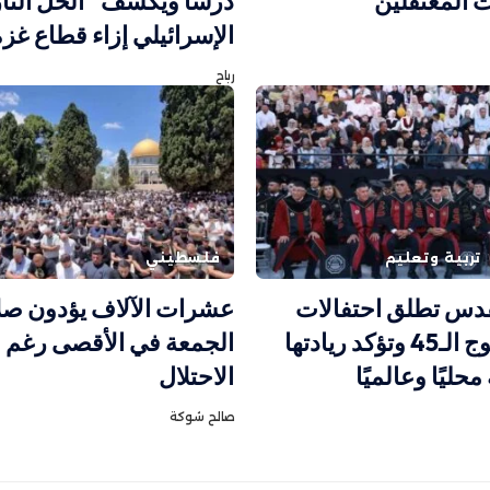
ت المعتقلين
درساً ويكشف “الحل النا
الإسرائيلي إزاء قطاع غزة
رباح
تربية وتعليم
فلسطيني
قدس تطلق احتفالات
عشرات الآلاف يؤدون صل
تخريج الفوج الـ45 وتؤكد ريادتها
الجمعة في الأقصى رغم ق
محليًا وعالميًا
الاحتلال
صالح شوكة