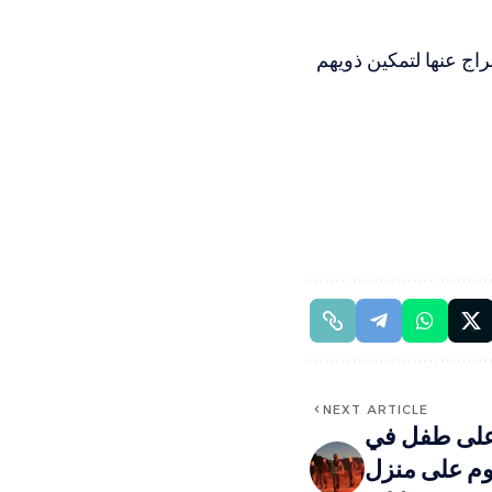
اج عنها لتمكين ذويهم
NEXT ARTICLE
على طفل في
وم على منزل