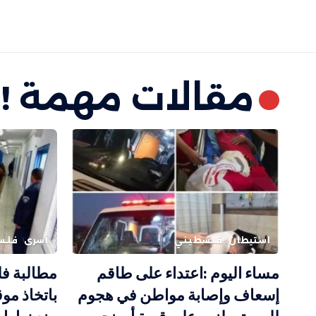
مقالات مهمة !
استيطان
فلسطيني
أسرى
فلس
مساء اليوم :اعتداء على طاقم
مطالبة فل
إسعاف وإصابة مواطن في هجوم
باتخاذ مو