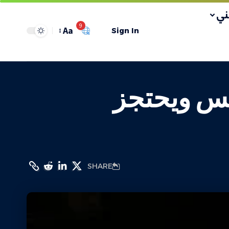
ي
9
Aa
Sign In
مس ويحتجز
SHARE