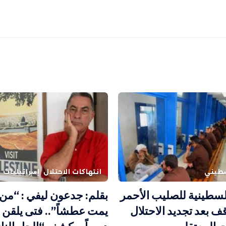
طيني
انتهاكات الاحتلال
إسرائيليات
سطينية للصليب الأحمر
بقلم: جدعون ليفي : “م
قف بعد تجديد الاحتلال
يمت عطشاً”.. فتى يلقن 