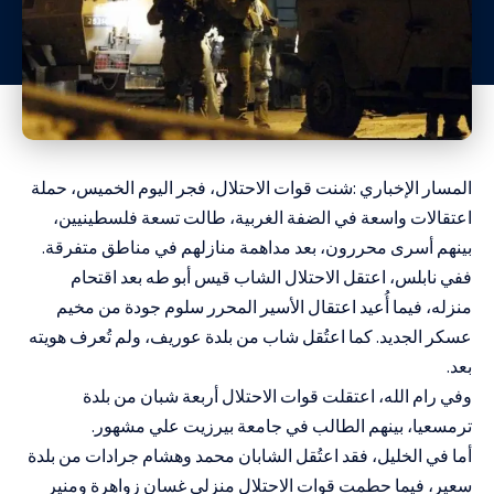
المسار الإخباري :شنت قوات الاحتلال، فجر اليوم الخميس، حملة
اعتقالات واسعة في الضفة الغربية، طالت تسعة فلسطينيين،
بينهم أسرى محررون، بعد مداهمة منازلهم في مناطق متفرقة.
ففي نابلس، اعتقل الاحتلال الشاب قيس أبو طه بعد اقتحام
منزله، فيما أُعيد اعتقال الأسير المحرر سلوم جودة من مخيم
عسكر الجديد. كما اعتُقل شاب من بلدة عوريف، ولم تُعرف هويته
بعد.
وفي رام الله، اعتقلت قوات الاحتلال أربعة شبان من بلدة
ترمسعيا، بينهم الطالب في جامعة بيرزيت علي مشهور.
أما في الخليل، فقد اعتُقل الشابان محمد وهشام جرادات من بلدة
سعير، فيما حطمت قوات الاحتلال منزلي غسان زواهرة ومنير