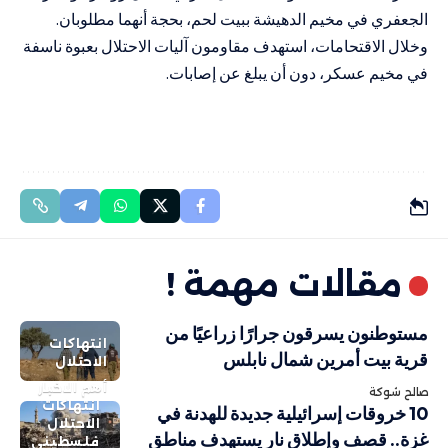
الجعفري في مخيم الدهيشة ببيت لحم، بحجة أنهما مطلوبان.
وخلال الاقتحامات، استهدف مقاومون آليات الاحتلال بعبوة ناسفة
في مخيم عسكر، دون أن يبلغ عن إصابات.
مقالات مهمة !
مستوطنون يسرقون جرارًا زراعيًا من
انتهاكات
قرية بيت أمرين شمال نابلس
الاحتلال
أهم الاخبار
صالح شوكة
انتهاكات
10 خروقات إسرائيلية جديدة للهدنة في
الاحتلال
غزة.. قصف وإطلاق نار يستهدف مناطق
فلسطيني