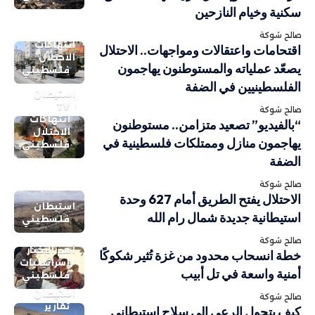
سكنية وخيام النازحين
صالح شوكة
انتهاكات
اقتحامات واعتقالات ومواجهات.. الاحتلال
الاحتلال
يصعّد عملياته والمستوطنون يهاجمون
فلسطيني
الفلسطينيين في الضفة
استيطان
TV
صالح شوكة
انتهاكات
“بالفيديو” تصعيد متزامن.. مستوطنون
الاحتلال
يهاجمون منازل وممتلكات فلسطينية في
فلسطيني
الضفة
صالح شوكة
الاحتلال يفتح الطريق أمام 627 وحدة
استيطان
استيطانية جديدة شمال رام الله
فلسطيني
صالح شوكة
أهم الاخبار
خطة انسحاب محدود من غزة تُثير شكوكًا
إسرائيليات
أمنية واسعة في تل أبيب
فلسطيني
استيطان
صالح شوكة
تقارير
كيف يتحول الرعي إلى سلاح استيطاني