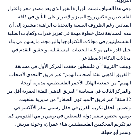
وفي هذا السياق، ثمنت الوزارة الفوز الذي يعد مصدر فخر واعتزاز
لفلسطين ويعكس روح التميز والإصرار على التألق في كافة
الميادين رغم الظروف الصعبة والتحديات الراهنة؛ مشيرة إلى أن
هذه المسابقة تمثل خطوة مهمة في تعزيز قدرات وكفايات الطلبة
الفلسطينيين في مجالات التكنولوجيا والبرمجة، ما يسهم في بناء
جيل قادر على مواكبة التحديات المستقبلية، وتحقيق التقدم في
مجالات الذكاء الاصطناعي.
وبينت “التربية” أن فلسطين حققت المركز الأول في مسابقة
“الفريق الذهبي لفئة أصحاب الهمم” عبر فريق “التحدي لأصحاب
الهمم” من جمعية الهلال الأحمر الفلسطيني، مديرية أريحا،
والمركز الثالث في مسابقة “الفريق الذهبي للفئة العمرية أقل من
12 سنة” عبر فريق “المبدعون الصغار” من مديرية سلفيت.
وتضمن الحفل تكريم الفرق في حفل رسمي بمقر الألكسو في
تونس، بحضور سفير دولة فلسطين في تونس رامي القدومي. كما
تم تكريم المحكمين الفلسطينيين هناء عمران، وخولة مريش،
وسمر أبو حجلة.