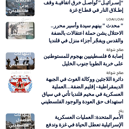
الاحتلال
“إسـرائيـل” تُواصـل خرق اتفاقيـة وقف
عربي
إطـلاق النار في قطـاع غزة
فلسطيني
أسرى
LOAI LOAI
انتهاكات
” محدث ” بينهم سيدة وأسير محرر..
الاحتلال
الاحتلال يشن حملة اعتقالات بالضفة
فلسطيني
والقدس ويفجّر أجزاء منزل في قلنديا
صالح شوكة
انتهاكات
إصابة 6 فلسطينيين بهجوم للمستوطنين
الاحتلال
على خربة الطوبا جنوب الخليل
فلسطيني
أهم الاخبار
صالح شوكة
فلسطيني
دائرة اللاجئين ووكالة الغوث في الجبهة
لاجئون
الديمقراطية- إقليم الضفة…العملية
وجاليات
العسكرية في مخيم قلنديا تأتي في سياق
استهداف حق العودة والوجود الفلسطيني
رباح
انتهاكات
الأمم المتحدة: العمليات العسكرية
الاحتلال
الإسرائيلية تعطل الحياة في غزة وتدفع
فلسطيني