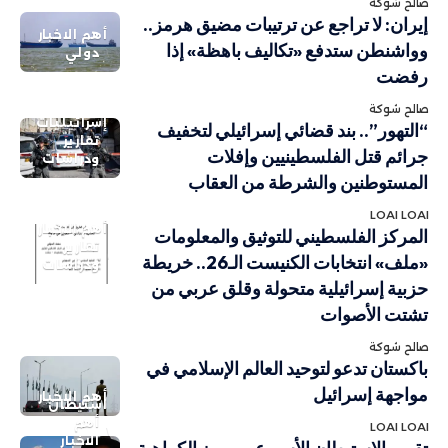
صالح شوكة
إيران: لا تراجع عن ترتيبات مضيق هرمز..
أهم الاخبار
وواشنطن ستدفع «تكاليف باهظة» إذا
دولي
رفضت
صالح شوكة
إسرائيليات
“التهور”.. بند قضائي إسرائيلي لتخفيف
تقارير
جرائم قتل الفلسطينيين وإفلات
ودراسات
المستوطنين والشرطة من العقاب
LOAI LOAI
أهم الاخبار
المركز الفلسطيني للتوثيق والمعلومات
تقارير
«ملف» انتخابات الكنيست الـ26.. خريطة
ودراسات
حزبية إسرائيلية متحولة وقلق عربي من
تشتت الأصوات
صالح شوكة
باكستان تدعو لتوحيد العالم الإسلامي في
مواجهة إسرائيل
أهم الاخبار
استيطان
أهم
LOAI LOAI
الاخبار