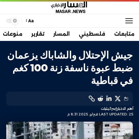
Aa
متابعات
فلسطيني
المسار
تقارير
منوعات
جيش الإحتلال والشاباك يزعمان
ضبط عبوة ناسفة زنة 100 كغم
في قباطية
أهم الاخبار
إسرائيليات
LAST UPDATED: 25 فبراير، 2025 8:31 م