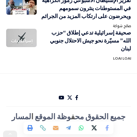
تقرير الإستيطان الأسبوعي رموز الكراهية
تقارير
في المستوطنات ينثرون سمومهم
ودراسات
ويحرضون على ارتكاب المزيد من الجرائم
صالح شوكة
صحيفة إسرائيلية تدعي إطلاق “حزب
الله” مسيّرة نحو جيش الاحتلال جنوبي
إسرائيليات
لبنان
LOAI LOAI
جميع الحقوق مح
ف
وظة الموقع
ا
لمسار
الأخباري تصميم Hakam