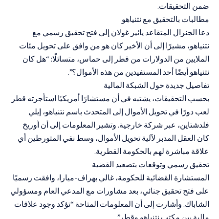
ضمن التحقيقات.
مطالبات بالتحقيق مع نتنياهو
دعا الجنرال المتقاعد يائير غولان إلى فتح تحقيق رسمي مع
نتنياهو، مشيرًا إلى أن الأخير كان هو من وافق على تحويل مئات
الملايين من الدولارات من قطر إلى حماس، متسائلًا: “هل كان
نتنياهو أيضًا أحد المستفيدين من هذه الأموال؟”.
تفاصيل جديدة حول الشبكة المالية
بحسب التحقيقات، يشتبه في أن مستشارًا أمريكيًا استأجرته قطر
لعب دورًا في تحويل الأموال إلى المتحدث باسم نتنياهو، إيلي
فلدشتاين، عبر شركة خارجية. وتشير المعلومات إلى أن أوريخ
كان العقل المدبر لآلية تحويل الأموال، وسط نفي المتورطين أي
علاقة مباشرة لهم بالحكومة القطرية.
تحقيق رسمي وتوقعات بتصعيد القضية
المستشارة القضائية للحكومة، غالي بهراف-ميارا، وافقت رسميًا
على فتح تحقيق جنائي، بعد مشاورات مع المدعي العام ومسؤولي
الشاباك. وأشارت إلى أن المعلومات المتاحة “تؤكد وجود علاقات
مالية بين مكتب نتنياهو وقطر”.