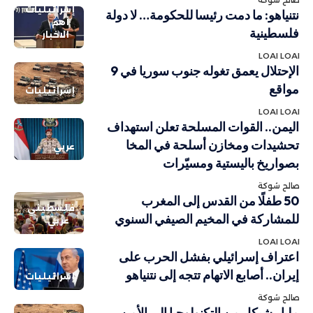
إسرائيليات
نتنياهو: ما دمت رئيسا للحكومة… لا دولة
أهم
فلسطينية
الاخبار
LOAI LOAI
الإحتلال يعمق تغوله جنوب سوريا في 9
مواقع
إسرائيليات
LOAI LOAI
اليمن.. القوات المسلحة تعلن استهداف
تحشيدات ومخازن أسلحة في المخا
عربي
بصواريخ باليستية ومسيّرات
صالح شوكة
50 طفلًا من القدس إلى المغرب
فلسطيني
للمشاركة في المخيم الصيفي السنوي
عربي
LOAI LOAI
اعتراف إسرائيلي بفشل الحرب على
إيران.. أصابع الاتهام تتجه إلى نتنياهو
إسرائيليات
صالح شوكة
مليار شيكل من التكنولوجيا إلى الأمن..