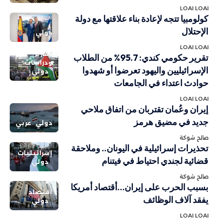
LOAI LOAI
كولومبيا تتجه لإعادة بناء علاقتها مع دولة
الإحتلال
دولي
LOAI LOAI
تقارير
تقرير حكومي كندي: 95.7% من الطلاب
ودراسات
الإسرائيليين واليهود تعرضوا أو شهدوا
دولي
حوادث اعتداء في الجامعات
LOAI LOAI
إيران وعُمان تقتربان من اتفاق ملاحي
جديد في مضيق هرمز
دولي
عربي
صالح شوكة
تحذيرات إسرائيلية في اليونان.. وملاحقة
إسرائيليات
قضائية لجندي احتياط في فيتنام
دولي
صالح شوكة
بسبب الحرب على إيران…أقتصاد أمريكا
اقتصاد
يفقد آلاف الوظائف
دولي
LOAI LOAI