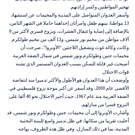
تهجير المواطنين وكسر إرادتهم.
وأسفر العدوان المتواصل على المدينة والمخيمات عن استشهاد
13 مواطنا، بينهم طفل وامرأتان إحداهما حاملا في الشهر الثامن،
بالإضافة إلى إصابة واعتقال العشرات، ونزوح قسري لأكثر من 9
آلاف مواطن من مخيم نور شمس، و12 ألف من مخيم طولكرم.
وكانت وكالة غوث وتشغيل اللاجئين “الأونروا”، صرحت أن
مخيمات جنين وطولكرم ونور شمس في شمال الضفة الغربية
أصبحت غير قابلة للسكن بسبب العدوان المستمر الذي تشنه
قوات الاحتلال.
وأوضحت أن هذا العدوان هو الأطول والأكثر تدميرا منذ انتفاضة
الأقصى عام 2000، وقد أسفر عن أكبر موجة نزوح فلسطيني في
الضفة الغربية منذ عام 1967، حيث أجبر الاحتلال نحو 40 ألفا على
النزوح قسرا من منازلهم.
وأشارت الأونروا إلى أن مخيمات: جنين وطولكرم ونور شمس، قد
أخليت تقريبا من سكانها، في ظل تدمير واسع للبنية التحتية
المدنية، بما في ذلك المنازل، وفي ظل هذه الظروف، يواجه