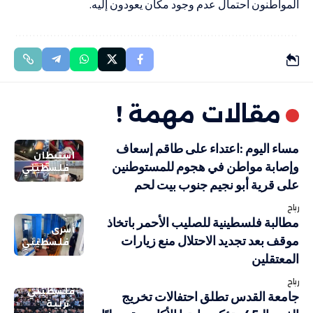
المواطنون احتمال عدم وجود مكان يعودون إليه.
مقالات مهمة !
مساء اليوم :اعتداء على طاقم إسعاف
استيطان
وإصابة مواطن في هجوم للمستوطنين
فلسطيني
على قرية أبو نجيم جنوب بيت لحم
رباح
مطالبة فلسطينية للصليب الأحمر باتخاذ
أسرى
موقف بعد تجديد الاحتلال منع زيارات
فلسطيني
المعتقلين
رباح
فلسطيني
جامعة القدس تطلق احتفالات تخريج
تربية