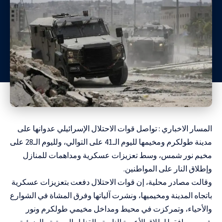
المسار الاخباري : تواصل قوات الاحتلال الإسرائيلي عدوانها على
مدينة طولكرم ومخيمها لليوم الـ41 على التوالي، ولليوم الـ28 على
مخيم نور شمس، وسط تعزيزات عسكرية ومداهمات للمنازل
وإطلاق النار على المواطنين.
وقالت مصادر محلية، إن قوات الاحتلال دفعت بتعزيزات عسكرية
باتجاه المدينة ومخيميها، ونشرت آلياتها وفرق المشاة في الشوارع
والأحياء، وتمركزت في محيط ومداخل مخيمي طولكرم ونور
شمس، رافقها إطلاق الأعيرة النارية والقنابل الصوتية والضوئية،