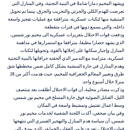
ويشهد المخيم دمارا شاملا في البنية التحتية، وفي المنازل التي
تعرضت للهدم الكلي والجزئي والتخريب والحرق، بينما تم تحويل
المتبقية منها لثكنات عسكرية، مترافقة مع عمليات تفجير واسعة
داخله، والتي يسمع دويها في فترات متقطعة.
ودفعت قوات الاحتلال بتعزيزات عسكرية الى مخيم نور شمس،
الذي يشهد حصارا مطبقا، مترافقا مع استمرارها في مداهمة
المنازل وإجبار سكانها على إخلائها بالقوة، وتحويلها لثكنات
عسكرية، متزامنة مع التدمير الذي ألحقته جرافاتها بالبنية التحتية
وهدم المنازل في حارة المنشية بشكل كامل ضمن مخططها شق
طرق وتغيير المعالم الجغرافية للمخيم، حيث هدمت أكثر من 28
منزلا خلال أسبوع واحد.
وذكرت مصادر محلية، أن قوات الاحتلال أطلقت بعد منتصف
الليل، القنابل الضوئية فوق حارة المسلخ في مخيم نور شمس،
وسط اعمال تفتيش وتمشيط واسعة في المكان.
وفي بيان صحفي، أكدت اللجنة الشعبية لخدمات مخيم نور
شمس، أن سياسة هدم المنازل والتهجير القسري التي تنتهجها
قوات الاحتلال، تعد جزءا من العقاب الجماعي الذي يهدف إلى