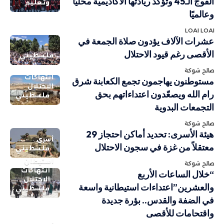
الفوج الـ45 وتؤكد ريادتها الأكاديمية محليًا
وتعليم
وعالميًا
LOAI LOAI
عشرات الآلاف يؤدون صلاة الجمعة في
الأقصى رغم قيود الاحتلال
فلسطيني
صالح شوكة
انتهاكات
مستوطنون يهاجمون تجمع الكعابنة شرق
الاحتلال
رام الله ويصعّدون اعتداءاتهم بحق
فلسطيني
التجمعات البدوية
صالح شوكة
هيئة الأسرى: تحديد أماكن احتجاز 29
أسرى
معتقلاً من غزة في سجون الاحتلال
فلسطيني
استيطان
صالح شوكة
انتهاكات
“خلال الساعات الأربع
الاحتلال
والعشرين”اعتداءات استيطانية واسعة
فلسطيني
في الضفة والقدس.. بؤرة جديدة
واقتحامات للأقصى