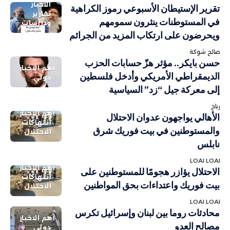
الاخبار
تقرير الإستيطان الأسبوعي رموز الكراهية
تقارير
في المستوطنات ينثرون سمومهم
ودراسات
ويحرضون على ارتكاب المزيد من الجرائم
صالح شوكة
حسن بايكر.. مؤثر هزّ حسابات الحزب
أهم الاخبار
الديمقراطي الأمريكي وأدخل فلسطين
دولي
إلى معركة جيل “زد” السياسية
رباح
أهم الاخبار
الأهالي يواجهون عدوان الاحتلال
انتهاكات
والمستوطنين في بيت فوريك شرق
الاحتلال
نابلس
LOAI LOAI
أهم الاخبار
الاحتلال يؤازر هجومًا للمستوطنين على
انتهاكات
بيت فوريك واعتداءات بحق المواطنين
الاحتلال
LOAI LOAI
محادثات روما بين لبنان وإسرائيل تكرس
أهم الاخبار
مصالح العدو
دولي