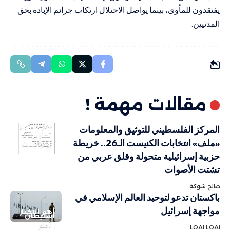
يفتقدون للمأوى، بينما يواصل الاحتلال ارتكاب جرائم الإبادة بحق
المدنيين.
مقالات مهمة !
أهم الاخبار
المركز الفلسطيني للتوثيق والمعلومات
تقارير
«ملف» انتخابات الكنيست الـ26.. خريطة
ودراسات
حزبية إسرائيلية متحولة وقلق عربي من
تشتت الأصوات
صالح شوكة
باكستان تدعو لتوحيد العالم الإسلامي في
مواجهة إسرائيل
أهم الاخبار
استيطان
أهم
LOAI LOAI