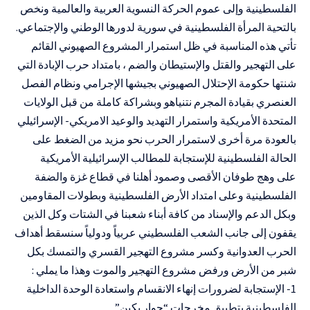
الفلسطينية وإلى عموم الحركة النسوية العربية والعالمية ونخص
بالتحية المرأة الفلسطينية في سورية لدورها الوطني والإجتماعي.
تأتي هذه المناسبة في ظل استمرار المشروع الصهيوني القائم
على التهجير والقتل والإستيطان والضم ، بامتداد حرب الإبادة التي
شنتها حكومة الإحتلال الصهيوني بجيشها الإجرامي ونظام الفصل
العنصري بقيادة المجرم نتنياهو وبشراكة كاملة من قبل الولايات
المتحدة الأمريكية واستمرار التهديد والوعيد الامريكي- الإسرائيلي
بالعودة مرة أخرى لاستمرار الحرب نحو مزيد من الضغط على
الحالة الفلسطينية للإستجابة للمطالب الإسرائيلية الأمريكية
على وهج طوفان الأقصى وصمود أهلنا في قطاع غزة والضفة
الفلسطينية وعلى امتداد الأرض الفلسطينية وبطولات المقاومين
وبكل الدعم والإسناد من كافة أبناء شعبنا في الشتات وكل الذين
يقفون إلى جانب الشعب الفلسطيني عربياً ودولياً سنسقط أهداف
الحرب العدوانية وكسر مشروع التهجير القسري والتمسك بكل
شبر من الأرض ورفض مشروع التهجير والموت وهذا ما يملي :
1- الإستجابة لضرورات إنهاء الانقسام واستعادة الوحدة الداخلية
الفلسطينية بتطبيق مخرجات “حوار بكين”