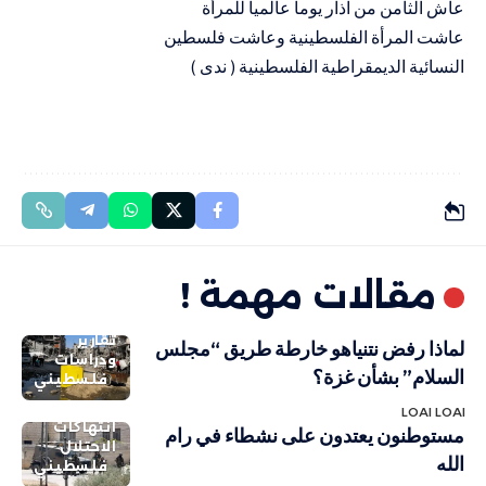
عاش الثامن من آذار يوماً عالمياً للمرأة
عاشت المرأة الفلسطينية وعاشت فلسطين
النسائية الديمقراطية الفلسطينية ( ندى )
مقالات مهمة !
تقارير
لماذا رفض نتنياهو خارطة طريق “مجلس
ودراسات
السلام” بشأن غزة؟
فلسطيني
LOAI LOAI
انتهاكات
مستوطنون يعتدون على نشطاء في رام
الاحتلال
الله
فلسطيني