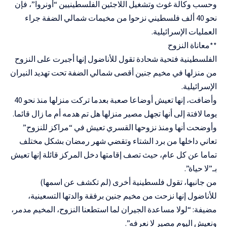
وحسب وكالة غوث وتشغيل اللاجئين الفلسطينيين “أونروا”، فإن
نحو 40 ألف فلسطيني نزحوا من مخيمات شمالي الضفة جراء
العمليات الإسرائيلية.
**معاناة النزوح
الفلسطينية فتحية شحادة تقول للأناضول إنها أجبرت على النزوح
من منزلها في مخيم جنين أقصى شمالي الضفة تحت تهديد النيران
الإسرائيلية.
وأضافت، إنها تعيش أوضاعا صعبة بعدما تركت منزلها منذ نحو 40
يوما لافتة إلى أنها تجهل مصير منزلها هل تم هدمه أم ما زال قائما.
وأوضحت أنها ومنذ نزوحها القسري تعيش في “مراكز للنزوح”
تعاني داخلها من برد الشتاء وتقضي شهر رمضان بشكل مختلف
تماما عن كل عام، حيث تصف إقامتها دخل المركز قائلة إنها تعيش
بـ”لا حياة”.
من جانبها، تقول فلسطينية أخرى (لم تكشف عن اسمها)
للأناضول إنها نزحت من مخيم جنين برفقة والدتها التسعينية،
مضيفة: “لولا مساعدة الجيران لما استطعنا النزوح، المخيم مدمر،
ونعيش اليوم مصير لا نعرفه”.