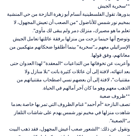
**سخرية الجيش
بدورها، تقول الفلسطينية أنسام أبو زهرة النازحة من حي المنشية
بمخيم نور شمس للأناضول “من الصعب أن تعيش المجهول، لا
تعلم ما هو مصيرك، منزلك دمر ولم يبقى لك مأوى”.
وتوضح أنها حينما نزحت من منزلها برفقة عائلتها تعامل الجيش
الإسرائيلي معهم بـ”سخرية” بينما أطلقوا ضحكاتهم متهكمين من
معاناتهم، وفق قولها.
وأعربت عن تخوفاتها من التداعيات “المعقدة” لهذا العدوان حتى
بعد انتهائه، لافتة إلى أن عائلات كثيرة باتت “بلا منازل ولا
مقتنيات”، لافتة إلى أن بعضهم نسي اصطحاب مقتنياتهم من
الذهب معهم وهو ما كان آخر آمالهم في الحياة.
**ظروف صعبة
تصف النازحة “أم أحمد” غنام الظروف التي تمر بها خاصة بعدما
شاهدت منزلها في مخيم نور شمس يهدم على شاشات التلفاز
بـ”الصعبة”.
وتقول عن ذلك: “الشعور صعب أعيش المجهول، فقد ذهب البيت