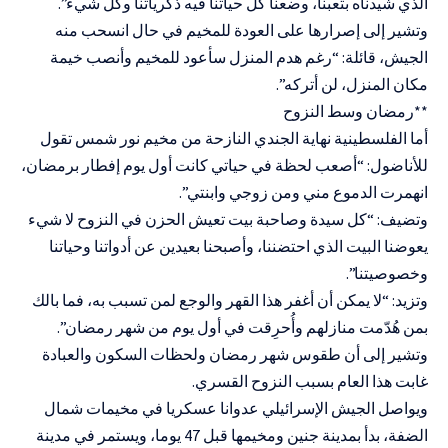
الذي شيدناه بتعبنا، وضعنا كل حياتنا فيه ذكرياتنا وكل شيء”.
وتشير إلى إصرارها على العودة للمخيم في حال انسحب منه
الجيش، قائلة: “رغم هدم المنزل سأعود للمخيم وأنصب خيمة
مكان المنزل، لن أتركه”.
**رمضان وسط النزوح
أما الفلسطينية نهاية الجندي النازحة من مخيم نور شمس تقول
للأناضول: “أصعب لحظة في حياتي كانت أول يوم إفطار برمضان،
انهمرت الدموع مني ومن زوجي وابنتي”.
وتضيف: “كل سيدة وصاحبة بيت تعيش الحزن في النزوح لا شيء
يعوضنا البيت الذي احتضننا، وأصبحنا بعيدين عن أدواتنا وحياتنا
وخصوصيتنا”.
وتزيد: “لا يمكن أن أغفر هذا القهر والوجع لمن تسبب به، فما بالك
بمن هُدّمت منازلهم وأُحرِقت في أول يوم من شهر رمضان”.
وتشير إلى أن طقوس شهر رمضان ولحظات السكون والعبادة
غابت هذا العام بسبب النزوح القسري.
ويواصل الجيش الإسرائيلي عدوانا عسكريا في مخيمات شمال
الضفة، بدأ بمدينة جنين ومخيمها قبل 47 يوما، ويستمر في مدينة