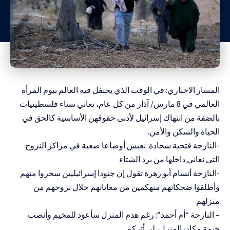
المسار الاخباري: في الوقت الذي يحتفل فيه العالم بيوم المرأة
العالمي في 8 مارس/ آذار من كل عام، تعاني نساء فلسطينيات
بالضفة من انتهاك إسرائيل لأدنى حقوقهن الأساسية كالحق في
الحياة والسكن والأمن..
-النازحة فتحية شحادة: نعيش أوضاعا صعبة في مراكز النزوح
التي نعاني داخلها من برد الشتاء
-النازحة أنسام أبو زهرة تقول إن جنودا إسرائيليين سخروا منهم
وأطلقوا ضحكاتهم متهكمين من معاناتهم خلال نزوحهم من
منزلهم
– النازحة “أم أحمد”: رغم هدم المنزل سأعود للمخيم وأنصب
خيمة مكان المنزل، لن أتركه