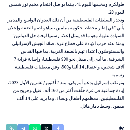
طولكرم ومخيمها لليوم 41، بينما يواصل اقتحام مخيم نور شمس
لليوم 28.
وتحذر السلطات الفلسطينية من أن ذلك العدوان الواسع والمدمر
يأتي “في إطار مخطط حكومة بنيامين نتنياهو لضم الضفة وإعلان
السيادة عليها، وهو ما قد يمثل إعلانا رسميا لوفاة حل الدولتين”.
ومنذ بدئه حرب الإبادة على قطاع غزة، صعّد الجيش الإسرائيلي
والمستوطنون اعتداءاتهم بالضفة الغربية، بما فيها القدس
الشرقية، ما أدى إلى مقتل نحو 930 فلسطينيا، وإصابة قرابة 7
آلاف شخص، واعتقال 14 ألفا و500، وفق معطيات فلسطينية
رسمية.
وترتكب إسرائيل بدعم أمريكي، منذ 7 أكتوبر/ تشرين الأول 2023،
إبادة جماعية في غزة خلّفت أكثر من 160 ألف قتيل وجريح من
الفلسطينيين، معظمهم أطفال ونساء، وما يزيد على 14 ألف
مفقود، وسط دمار هائل.