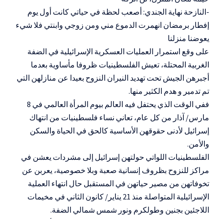
-النازحة نهاية الجندي: أصعب لحظة في حياتي كانت أول يوم
إفطار برمضان انهمرت الدموع مني ومن زوجي وابنتي فلا شيء
يعوضنا منزلنا
على وقع استمرار العمليات العسكرية الإسرائيلية في الضفة
الغربية المحتلة، تعيش الفلسطينيات ظروفا مأساوية بعدما
أجبرهن الجيش تحت تهديد النيران النزوح بعيدا عن منازلهن التي
تم تدمير و هدم الكثير منها.
ففي الوقت الذي يحتفل فيه العالم بيوم المرأة العالمي في 8
مارس/ آذار من كل عام، تعاني نساء فلسطينيات من انتهاك
إسرائيل لأدنى حقوقهن الأساسية كالحق في الحياة والسكن
والأمن.
الفلسطينيات اللواتي حولتهن إسرائيل إلى مشردات يعشن في
مراكز للنزوح بظروف إنسانية صعبة وبلا خصوصية، يعربن عن
تخوفاتهن من مصير حياتهن في المستقبل حال انتهاء العملية
الإسرائيلية المتواصلة منذ 21 يناير/ كانون الثاني في مخيمات
اللاجئين بجنين وطولكرم ونور شمس شمالي الضفة.