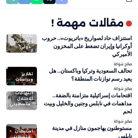
مقالات مهمة !
تقارير
استنزاف حاد لصواريخ «باتريوت».. حروب
ودراسات
أوكرانيا وإيران تضغط على المخزون
دولي
الأميركي
صالح شوكة
تحالف السعودية وتركيا وباكستان.. هل
تقارير
يعيد رسم توازنات المنطقة؟
ودراسات
صالح شوكة
انتهاكات
اقتحامات إسرائيلية متزامنة بالضفة..
الاحتلال
مداهمات في نابلس وجنين والخليل وبيت
فلسطيني
لحم
صالح شوكة
مستوطنون يهاجمون منازل في مدينة
استيطان
نابلس
فلسطيني