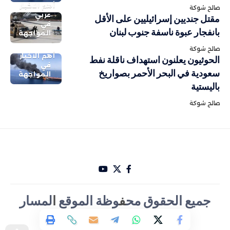
أهم الاخبار
صالح شوكة
عربي
مقتل جنديين إسرائيليين على الأقل
في
بانفجار عبوة ناسفة جنوب لبنان
المواجهة
صالح شوكة
أهم الاخبار
الحوثيون يعلنون استهداف ناقلة نفط
في
سعودية في البحر الأحمر بصواريخ
المواجهة
باليستية
صالح شوكة
جميع الحقوق مح
ف
وظة الموقع
ا
لمسار
الأخباري تصميم Hakam