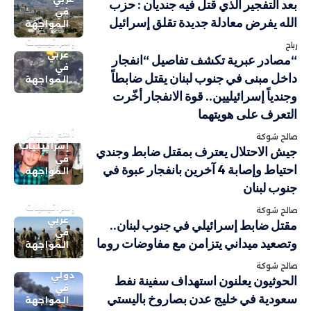
بعد التفجير الذي قتل فيه جنديان : حزب
في
الله يفرض معادلة جديدة تقلق إسرائيل
المواجهة
إسرائيليات
رباح
عربي
“مصادر عبرية تكشف تفاصيل “انفجار
في
داخل مبنى في جنوب لبنان يقتل ضابطاً
المواجهة
وجندياً إسرائيليين.. قوة الانفجار أخّرت
التعرف على هويتهما
أهم الاخبار
صالح شوكة
إسرائيليات
جيش الاحتلال يعترف بمقتل ضابط وجندي
في
احتياط وإصابة 4 آخرين بانفجار عبوة في
المواجهة
جنوب لبنان
إسرائيليات
صالح شوكة
عربي
مقتل ضابط إسرائيلي في جنوب لبنان..
في
وتصعيد ميداني يتزامن مع مفاوضات روما
المواجهة
صالح شوكة
دولي
الحوثيون يعلنون استهداف سفينة نفط
في
سعودية في خليج عدن بصاروخ باليستي
المواجهة