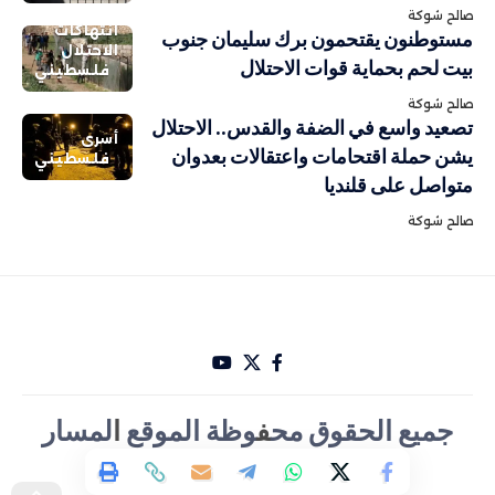
صالح شوكة
انتهاكات
مستوطنون يقتحمون برك سليمان جنوب
الاحتلال
بيت لحم بحماية قوات الاحتلال
فلسطيني
صالح شوكة
تصعيد واسع في الضفة والقدس.. الاحتلال
أسرى
يشن حملة اقتحامات واعتقالات بعدوان
فلسطيني
متواصل على قلنديا
صالح شوكة
جميع الحقوق مح
ف
وظة الموقع
ا
لمسار
الأخباري تصميم Hakam