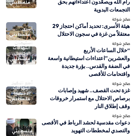
رام الله ويصعّدون اعتداءاتهم بحق
فلسطيني
التجمعات البدوية
صالح شوكة
هيئة الأسرى: تحديد أماكن احتجاز 29
أسرى
معتقلاً من غزة في سجون الاحتلال
فلسطيني
استيطان
صالح شوكة
انتهاكات
“خلال الساعات الأربع
الاحتلال
والعشرين”اعتداءات استيطانية واسعة
فلسطيني
في الضفة والقدس.. بؤرة جديدة
واقتحامات للأقصى
أهم الاخبار
صالح شوكة
انتهاكات
غزة تحت القصف.. شهيد وإصابات
الاحتلال
برصاص الاحتلال مع استمرار خروقات
فلسطيني
وقف إطلاق النار
صالح شوكة
دعوات مقدسية لحشد الرباط في الأقصى
والتصدي لمخططات التهويد
فلسطيني