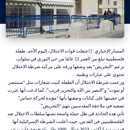
المسار الإخباري : | اعتقلت قوات الاحتلال، اليوم الأحد، طفلة
فلسطينية تبلغ من العمر 12 عامًا من حي الثوري في سلوان،
بزعم “التحريض” بعد وضعها ورقة على مركبة شرطة الاحتلال
تحتوي على عبارات وطنية.
وزعمت شرطة الاحتلال أن الطفلة كتبت شعارات مثل “سننتصر
أو نموت” و”النصر من الله والتحرير قريب”، كما ادعت أنها عثرت
في حقيبتها على كتابات وصفتها بأنها “مؤيدة لحركة حماس”.
تصعيد في ملاحقة المقدسيين بتهم “التحريض”
تأتي هذه الحادثة في ظل حملة واسعة تشنها سلطات الاحتلال ضد
الفلسطينيين في القدس، حيث أعلنت الشرطة الإسرائيلية أنها
قدمت منذ 7 أكتوبر 2023 حوالي 1000 طلب لفتح تحقيقات بزعم