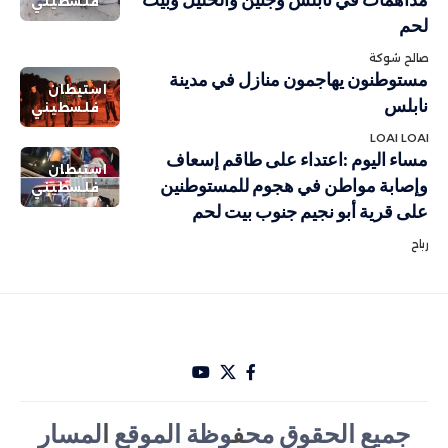
فلسطيني
لحم
صالح شوكة
مستوطنون يهاجمون منازل في مدينة
استيطان
نابلس
فلسطيني
LOAI LOAI
مساء اليوم :اعتداء على طاقم إسعاف
استيطان
وإصابة مواطن في هجوم للمستوطنين
فلسطيني
على قرية أبو نجيم جنوب بيت لحم
رباح
جميع الحقوق مح
ف
وظة الموقع
ا
لمسار