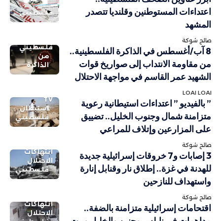
اعتداءات المستوطنين وقلنديا تتصدر
فلسطيني
المشهد
صالح شوكة
فلسطيني
8 آب/أغسطس في الذاكرة الفلسطينية..
من
من مقاومة الانتداب إلى صواريخ قوات
الذاكرة
الشهيد عمر القاسم في مواجهة الاحتلال
LOAI LOAI
TV
” بالفيديو ” اعتداءات استيطانية رعوية
استيطان
متزامنة شمال وجنوب الخليل.. تضييق
فلسطيني
على المزارعين وإتلاف للمراعي
صالح شوكة
انتهاكات
3 إصابات و7 خروقات إسرائيلية جديدة
الاحتلال
للهدنة في غزة.. إطلاق نار وقنابل إنارة
فلسطيني
واستهداف للنازحين
صالح شوكة
انتهاكات
اقتحامات إسرائيلية متزامنة بالضفة..
الاحتلال
مداهمات في نابلس وجنين والخليل وبيت