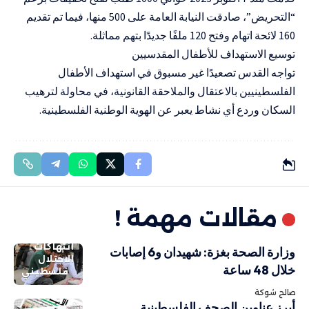
“التحريض”، صادقت النيابة العامة على 500 منها، فيما تم تقديم
160 لائحة اتهام وفتح 120 ملفًا جديدًا بتهم مماثلة.
توسيع الاستهداف للأطفال المقدسيين
تواجه القدس تصعيدًا غير مسبوق في استهداف الأطفال
الفلسطينيين بالاعتقال والملاحقة القانونية، في محاولة لترهيب
السكان وردع أي نشاط يعبر عن الهوية الوطنية الفلسطينية.
مقالات مهمة !
انتهاكات
وزارة الصحة بغزة: شهيدان و6 إصابات
الاحتلال
خلال 48 ساعة
فلسطيني
صالح شوكة
أبرز عناوين الصحف الفلسطينية..