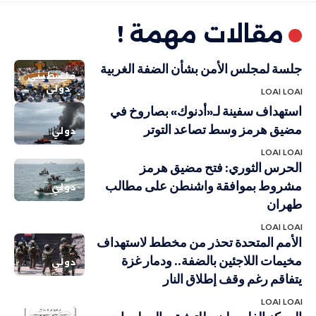
مقالات مهمة !
جلسة لمجلس الأمن بشأن الضفة الغربية
فلسطيني
دولي
LOAI LOAI
استهداف سفينة لـ«أدنوك» بصاروخ في
مضيق هرمز وسط تصاعد التوتر
دولي
LOAI LOAI
الحرس الثوري: فتح مضيق هرمز
مشروط بموافقة واشنطن على مطالب
دولي
طهران
LOAI LOAI
الأمم المتحدة تحذر من مخطط لاستهداف
مخيمات اللاجئين بالضفة.. ودمار غزة
دولي
يتفاقم رغم وقف إطلاق النار
LOAI LOAI
أهم الاخبار