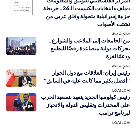
المركز الفلسطيني للتوثيق والمعلومات
تقارير
«ملف» انتخابات الكنيست الـ26.. خريطة
ودراسات
حزبية إسرائيلية متحولة وقلق عربي من
تشتت الأصوات
صالح شوكة
من الجامعات إلى الملاعب والشوارع..
دولي
تحركات دولية متصاعدة رفضًا للتطبيع
فلسطيني
ودعمًا لغزة
صالح شوكة
رئيس إيران: العلاقات مع دول الجوار
“أفضل بكثير مما كانت عليه في السابق”
دولي
LOAI LOAI
رئيس كولومبيا الجديد يتعهد بتصعيد الحرب
على المخدرات وتقليص الدولة والانحياز
دولي
لبرنامج ترامب
LOAI LOAI