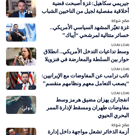
جيريمي سكاهيل: غزة أصبحت قضية
أخلاقية مفصلية لجيل من الناخبين الشباب
دولي
صالح شوكة
غزة تغيّر المشهد السياسي الأمريكي..
خسائر متتالية لمرشحي “أيباك”
دولي
LOAI LOAI
وسط تداعيات التدخل الأمريكي.. انطلاق
حوار بين السلطة والمعارضة في فنزويلا
دولي
LOAI LOAI
نائب ترامب عن المفاوضات مع الإيرانيين:
“يصعب التعامل معهم ونظامهم منقسم”
دولي
LOAI LOAI
انفجاران يهزان مضيق هرمز وسط
مفاوضات طهران ومسقط لإدارة الممر
دولي
البحري الحيوي
صالح شوكة
أزمة الذخائر تشعل مواجهة داخل إدارة