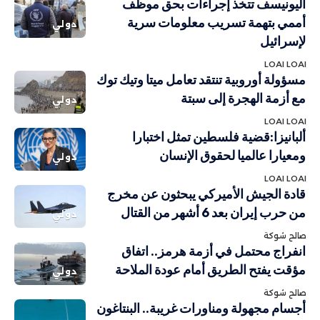
اليونيسف تتخذ إجراءات بحق موظف
أممي بتهمة تسريب معلومات سرية
دولي
لإسرائيل
LOAI LOAI
مسؤولة أوروبية تنتقد تعامل ميتا وتيك توك
مع أزمة الهجرة إلى سبتة
دولي
LOAI LOAI
ألبانيزا:قضية فلسطين تمثل اختبارا
ومعيارا عالميا لحقوق الإنسان
دولي
LOAI LOAI
قادة الجيش الأميركي يبحثون عن مخرج
من حرب إيران بعد 6 أشهر من القتال
دولي
صالح شوكة
انفراج محتمل في أزمة هرمز.. اتفاق
مؤقت يفتح الطريق أمام عودة الملاحة
دولي
صالح شوكة
أجسام مجهولة ومناورات غريبة.. البنتاغون