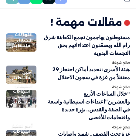
مقالات مهمة !
انتهاكات
مستوطنون يهاجمون تجمع الكعابنة شرق
الاحتلال
رام الله ويصعّدون اعتداءاتهم بحق
فلسطيني
التجمعات البدوية
صالح شوكة
هيئة الأسرى: تحديد أماكن احتجاز 29
أسرى
معتقلاً من غزة في سجون الاحتلال
فلسطيني
استيطان
صالح شوكة
انتهاكات
“خلال الساعات الأربع
الاحتلال
والعشرين”اعتداءات استيطانية واسعة
فلسطيني
في الضفة والقدس.. بؤرة جديدة
واقتحامات للأقصى
أهم الاخبار
صالح شوكة
انتهاكات
غزة تحت القصف.. شهيد وإصابات