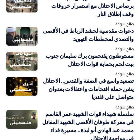
الاحتلال
برصاص الاحتلال مع استمرار خروقات
فلسطيني
وقف إطلاق النار
صالح شوكة
دعوات مقدسية لحشد الرباط في الأقصى
والتصدي لمخططات التهويد
فلسطيني
صالح شوكة
انتهاكات
مستوطنون يقتحمون برك سليمان جنوب
الاحتلال
بيت لحم بحماية قوات الاحتلال
فلسطيني
صالح شوكة
تصعيد واسع في الضفة والقدس.. الاحتلال
أسرى
يشن حملة اقتحامات واعتقالات بعدوان
فلسطيني
متواصل على قلنديا
صالح شوكة
سلسلة شهداء قوات الشهيد عمر القاسم
TV
في معركة طوفان الأقصى الشهيد المقاتل
فلسطيني
محمد عبد الهادي أبو لبدة.. مسيرة فداء
في مواجهة الاحتلال