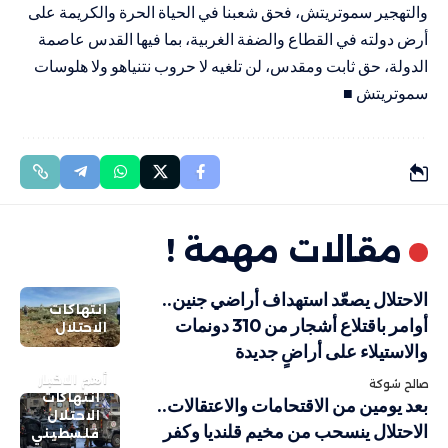
والتهجير سموتريتش، فحق شعبنا في الحياة الحرة والكريمة على
أرض دولته في القطاع والضفة الغربية، بما فيها القدس عاصمة
الدولة، حق ثابت ومقدس، لن تلغيه لا حروب نتنياهو ولا هلوسات
سموتريتش ■
مقالات مهمة !
الاحتلال يصعّد استهداف أراضي جنين..
انتهاكات
أوامر باقتلاع أشجار من 310 دونمات
الاحتلال
والاستيلاء على أراضٍ جديدة
أهم الاخبار
صالح شوكة
انتهاكات
بعد يومين من الاقتحامات والاعتقالات..
الاحتلال
الاحتلال ينسحب من مخيم قلنديا وكفر
فلسطيني