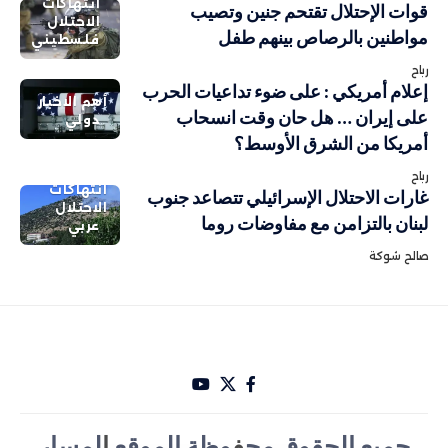
انتهاكات
قوات الإحتلال تقتحم جنين وتصيب
الاحتلال
مواطنين بالرصاص بينهم طفل
فلسطيني
رباح
إعلام أمريكي : على ضوء تداعيات الحرب
أهم الاخبار
على إيران … هل حان وقت انسحاب
دولي
أمريكا من الشرق الأوسط؟
رباح
انتهاكات
غارات الاحتلال الإسرائيلي تتصاعد جنوب
الاحتلال
لبنان بالتزامن مع مفاوضات روما
عربي
صالح شوكة
جميع الحقوق مح
ف
وظة الموقع
ا
لمسار