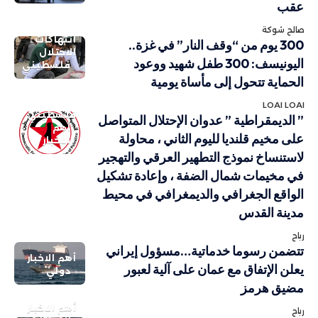
عقب
صالح شوكة
انتهاكات
300 يوم من “وقف النار” في غزة..
الاحتلال
اليونيسف: 300 طفل شهيد ووعود
فلسطيني
الحماية تتحول إلى مأساة يومية
LOAI LOAI
فلسطيني
” الديمقراطية ” عدوان الإحتلال المتواصل
أهم
على مخيم قلنديا لليوم الثاني ، محاولة
الاخبار
لاستنساخ نموذج التطهير العرقي والتهجير
في مخيمات شمال الضفة ، وإعادة تشكيل
الواقع الجغرافي والديمغرافي في محيط
مدينة القدس
رباح
تتضمن رسوما خدماتية…مسؤول إيراني
أهم الاخبار
يعلن الإتفاق مع عمان على آلية لعبور
دولي
مضيق هرمز
أهم الاخبار
رباح