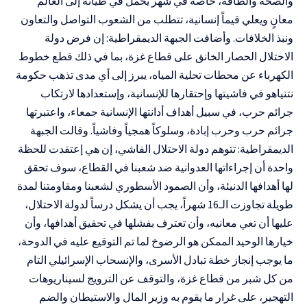
والصحة والطاقة، خاصة في شهر يحمل في طياته إلى العالم
معانٍ ويعلي قيماً إنسانية، تتطلب من الشعوب التواصل والتعاون
ونبذ الخلافات. وأضافت الجبهة الديمقراطية: إن فرض دولة
الاحتلال الحصار الخانق على قطاع غزة، بما في ذلك قطع خطوط
الكهرباء عن محطات تحلية المياه، يبرز إلى أي مدى تذهب حكومة
نتنياهو في فاشيتها وإحتقارها للإنسانية، وإستعدادها لارتكاب
جرائم حرب، في سبيل أهداف أدانتها الإنسانية جمعاء، واعتبرتها
جرائم حرب وحرب إبادة، وسلوكاً همجياً وفاشياً. وقالت الجبهة
الديمقراطية: تتوهم دولة الاحتلال الفاشي، إن هي إعتقدت للحظة
واحدة أن إجراءاتها العدوانية ضد شعبنا في القطاع، سوف تحقق
لها أهدافها الدنيئة، وأن الصمود الأسطوري لشعبنا ومقاومتنا لمدة
طويلة تجاوزت الـ16 شهراً، يجب أن يشكل درساً لدولة الاحتلال،
عليها أن تعي معانيه، وأن تعترف بفشلها في تحقيق أهدافها، وأن
خيارها الوحيد الممكن هو الرضوخ لما تم التوقيع عليه في الدوحة،
ما يوجب إنجاز خطة تبادل الأسرى، والإنسحاب الإسرائيلي التام
من كل شبر من قطاع غزة، والتوقف عن الترويج لسيناريوهات
التهجير، على غرار ما يقوم به وزير المال والاستيطان والضم