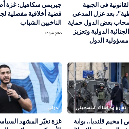
لقانونية في الجبهة
جيريمي سكاهيل: غزة أ
ية”، بعد عزل المدعي
قضية أخلاقية مفصلية لج
نسحاب بعض الدول حماية
الناخبين الشباب
جنائية الدولية وتعزيز
صالح شوكة
 مسؤولية الدول
تقارير ودراسات
فلسطيني
دولي
| مخيم قلنديا.. بوابة
غزة تغيّر المشهد السيا