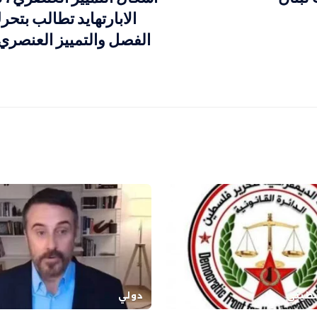
الابارتهايد تطالب بتحر
الفصل والتمييز العنصر
طيني
دولي