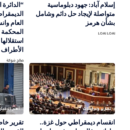
إسلام آباد: جهود دبلوماسية
“الدائرة ا
متواصلة لإيجاد حل دائم وشامل
الديمقراط
بشأن هرمز
العام وا
المحكمة ال
LOAI LOAI
استقلالها
الأطراف
صالح شوكة
تقارير ودراسات
أهم الاخبار
انقسام ديمقراطي حول غزة..
تقرير خاص 