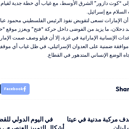
 إلى “كوت دازور” الشرق الأوسط، مع غياب أي خطة جدية لقيام
 السلام مع إسرائيل.
أن الإمارات تسعى لتقويض نفوذ الرئيس الفلسطيني محمود عب
 دحلان، ما يزيد من الفوضى داخل حركة “فتح” ويعزز موقع “
ات الإنسانية الإماراتية في غزة، إلا أن فيلو وصف صمت الإمارا
 موافقة ضمنية على العدوان الإسرائيلي، في ظل غياب أي موق
جاه الوضع الإنساني المتدهور في القطاع.
Shar
Facebook
دف مركبة مدنية في عيتا
في اليوم الدولي للقض
لبنان
أشكال التمييز العنصري ، 