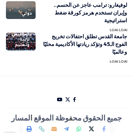
لوفيغارو: ترامب عاجز عن الحسم..
وإيران تستخدم هرمز كورقة ضغط
دولي
استراتيجية
LOAI LOAI
فلسطيني
جامعة القدس تطلق احتفالات تخريج
تربية
الفوج الـ45 وتؤكد ريادتها الأكاديمية محليًا
وتعليم
وعالميًا
LOAI LOAI
جميع الحقوق مح
ف
وظة الموقع
ا
لمسار
الأخباري تصميم Hakam