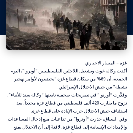
غزة – المسار الاخباري
أكدت وكالة غوث وتشغيل اللاجئين الفلسطينيين “أونروا”، اليوم
الجمعة، أن 69% من سكان قطاع غزة “يخضعون لأوامر تهجير
نشطة” من جيش الاحتلال الإسرائيلي.
وقدَّرت “أورنوا” في تصريحات صحفية تابعتها “وكالة سند للأنباء”،
نزوح ما يقارب 420 ألف فلسطيني من قطاع غزة مجدداً، بعد
استئناف جيش الاحتلال حرب الإبادة على قطاع غزة.
وفي السياق، حذرت “أونروا” من تداعيات منع إدخال المساعدات
والإمدادات الإنسانية إلى قطاع غزة، لافتةً إلى أن الاحتلال يمنع