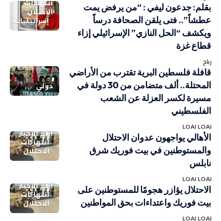
انتهاكات
بقلم: جدعون ليفي : “من يرفض يمت
الاحتلال
عطشاً”.. فتى يلقن الصحافة درساً
إسرائيليات
ويكشف “الحل النازي” الإسرائيلي إزاء
قطاع غزة
رباح
قافلة فلسطين البرية تقترب من الأراضي
المحتلة.. ألف متضامن من 30 دولة في
دولي
مسيرة لكسر العزلة عن الشعب
الفلسطيني
LOAI LOAI
أهم الاخبار
الأهالي يواجهون عدوان الاحتلال
انتهاكات
والمستوطنين في بيت فوريك شرق
الاحتلال
نابلس
LOAI LOAI
أهم الاخبار
الاحتلال يؤازر هجومًا للمستوطنين على
انتهاكات
بيت فوريك واعتداءات بحق المواطنين
الاحتلال
LOAI LOAI