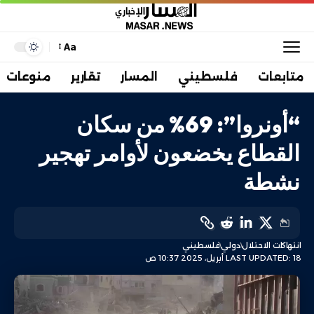
Aa
متابعات
فلسطيني
المسار
تقارير
منوعات
“أونروا”: 69% من سكان
القطاع يخضعون لأوامر تهجير
نشطة
انتهاكات الاحتلال
دولي
فلسطيني
LAST UPDATED: 18 أبريل، 2025 10:37 ص