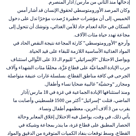
إدخالها منذ الثاني من مارس/ آذار المنصرم.
وكان المرصد الأورومتوسطي لحقوق الإنسان قد أشار أمس
الخميس، إلى أن مؤشرات خطيرة رُصدت مؤخرًا تدل على دخول
السكان في حالة انعدام حاد للأمن الغذائي، وتوشك أن تتحول إلى
مجاعة تهدد حياة مئات الآلاف.
وأرجع “الأورومتوسطي” كارثة المجاعة نتيجة النقص الحاد في
المواد الغذائية الأساسية اللازمة للبقاء على قيد الحياة.
ويواصل الاحتلال “الإسرائيلي” لليوم الـ 33 على التَّوالي استئناف
حرب الإبادة الجماعيَّة على قطاع غزَّة، مخلفًا مئات الشهداء وآلاف
الجرحى في كافة مناطق القطاع، بسلسلة غارات عنيفة متواصلة
ومجازر “وحشيَّة” غالبية ضحايا نساء وأطفال.
ومنذ استئنافها الإبادة الجماعية في غزة في 18 مارس/آذار
الماضي، قتلت “إسرائيل” أكثر من 1500 فلسطيني وأصابت ما
يقرب من 3 آلاف آخرين، معظمهم أطفال ونساء.
يأتي ذلك، في وقت، يواصل فيه الاحتلال إغلاق المعابر وحالة
الحصار المطبق على قطاع غزة، ما ينذر بمجاعة وشيكة في
القطاع، وسط توقعات بنفاد الكميات المتوفرة من الدقيق والمواد