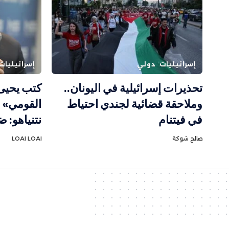
إسرائيليات
دولي
إسرائيليات
تحذيرات إسرائيلية في اليونان..
كتب يحيى 
وملاحقة قضائية لجندي احتياط
في فيتنام
نتنياهو: ض
صالح شوكة
LOAI LOAI