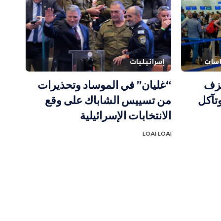
اسات
إسرائيليات
نزف
“غليان” في الموساد وتحذيرات
وتآكل
من تسييس الشاباك على وقع
الانتخابات الإسرائيلية
LOAI LOAI