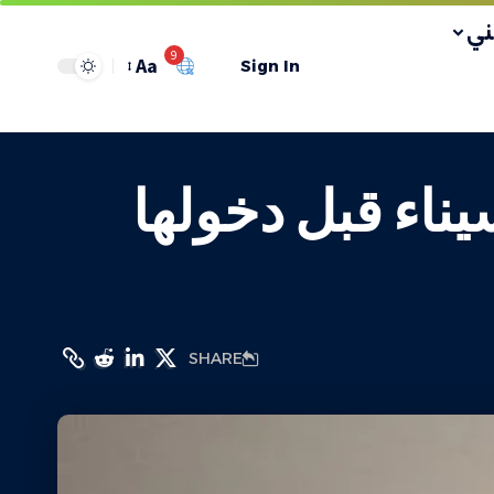
ي
9
Aa
Sign In
يناء قبل دخولها
SHARE