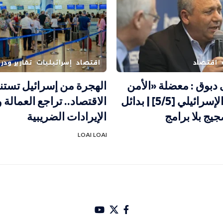
اقتصاد
اقتصاد
إسرائيليات
تقارير ودر
دبوق : معضلة «الأمن
الهجرة من إسرائيل تست
القومي» الإسرائيلي [5/5] | بدائل
الاقتصاد.. تراجع العمالة 
جيج بلا برامج
الإيرادات الضريبية
LOAI LOAI