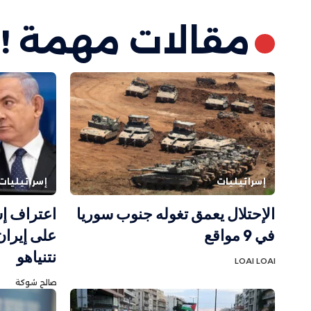
مقالات مهمة !
إسرائيليات
إسرائيليات
الإحتلال يعمق تغوله جنوب سوريا
اعتراف إ
في 9 مواقع
على إيران.
نتنياهو
LOAI LOAI
صالح شوكة