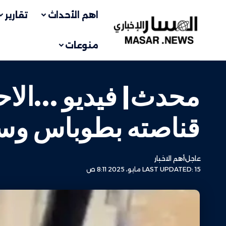
اهم الأحداث
تقارير
منوعات
محدث| فيديو …الاحت
قناصته بطوباس وس
عاجل
أهم الاخبار
LAST UPDATED: 15 مايو، 2025 8:11 ص