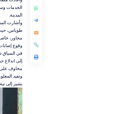
الخدمات وسط
المدينة.
وأشارت المص
طوباس، حيث 
محاور، خاصة
وقوع إصابات
في السياق ذا
إلى اندلاع ح
مخاوف على م
وتفيد المعلوم
يشير إلى نية 
مشغل
الفيديو