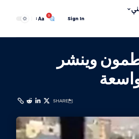
ي
9
Aa
Sign In
 طمون وينشر
واسعة
SHARE