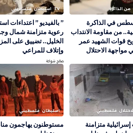
من الذاكرة
TV
استيطان
فلسطيني
سطس في الذاكرة
” بالفيديو ” اعتداءات است
ة.. من مقاومة الانتداب
رعوية متزامنة شمال وج
خ قوات الشهيد عمر
الخليل.. تضييق على المز
 مواجهة الاحتلال
وإتلاف للمراعي
صالح شوكة
احتلال
فلسطيني
استيطان
فلسطيني
إسرائيلية متزامنة
مستوطنون يهاجمون منا