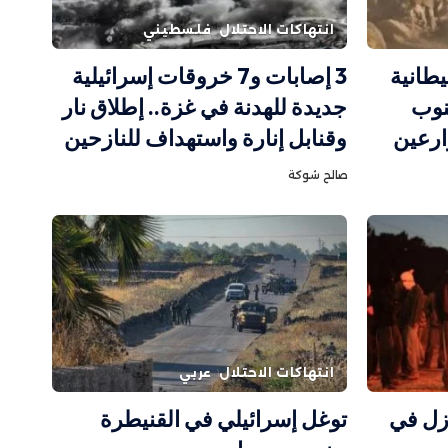
انتهاكات الاحتلال
فلسطيني
يطانية
3 إصابات و7 خروقات إسرائيلية
نوب
جديدة للهدنة في غزة.. إطلاق نار
ارعين
وقنابل إنارة واستهداف للنازحين
صالح شوكة
انتهاكات الاحتلال
عربي
زل في
توغل إسرائيلي في القنيطرة