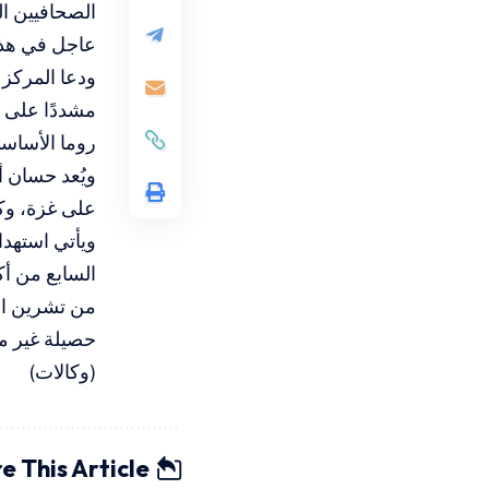
الصحافيين ال
عاجل في هذه
ودعا المركز 
مشددًا على 
روما الأساسي
ويُعد حسان أ
على غزة، وكا
ويأتي استهدا
حصيلة غير مس
(وكالات)
e This Article