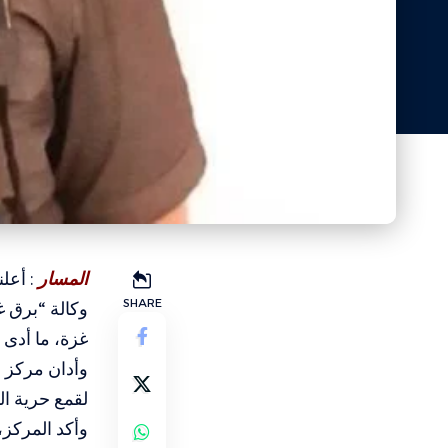
المسار
: أعل
SHARE
وكالة “برق غ
غزة، ما أدى أ
وأدان مركز ح
لقمع حرية ال
وأكد المركز،