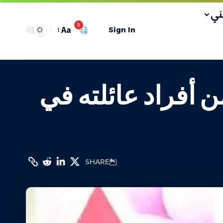
ي
9
Aa
Sign In
 أفراد عائلته في
SHARE