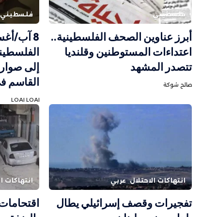
فلسطيني
فلسطيني
أبرز عناوين الصحف الفلسطينية..
8 آب/أغ
اعتداءات المستوطنين وقلنديا
الفلسطيني
تتصدر المشهد
إلى صواري
القاسم في
صالح شوكة
LOAI LOAI
انتهاكات الاحتلال
عربي
انتهاكات ال
تفجيرات وقصف إسرائيلي يطال
اقتحامات 