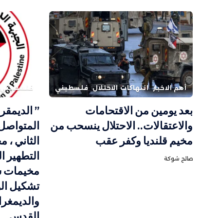
أهم الاخبار
انتهاكات الاحتلال
فلسطيني
فلسطيني
بعد يومين من الاقتحامات
” الديمقر
والاعتقالات.. الاحتلال ينسحب من
المتواصل 
مخيم قلنديا وكفر عقب
الثاني ، 
التطهير ا
صالح شوكة
مخيمات ش
تشكيل الو
والديمغر
القدس