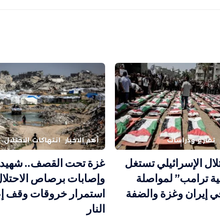
تقارير ودراسات
أهم الاخبار
انتهاكات الاحتلال
تلال الإسرائيلي تستغل
غزة تحت القصف.. شهيد
ة ترامب” لمواصلة
وإصابات برصاص الاحتلال
ي إيران وغزة والضفة
استمرار خروقات وقف إ
النار