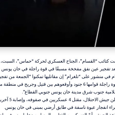
بعد تفجير عين نفق مفخخة مسبقًا في قوة راجلة في خان يونس 
 في منشور على “تلغرام” إن مقاتليها تمكنوا “الجمعة من تفج
مسبقًا في قوة راجلة قوامها 6 جنود وأوقعوهم بين قتيل وجريح في
سلامية جنوب شرق مدينة خان يونس جنوبي القطاع”.
والجمعة، أعلن جيش ا
ء انفجار عبوة ناسفة في طابق أرضي بمبنى في خان يونس.
 الجيش، أنّ العسكريين القتلى والمصابين دخلوا مبنى في بلد