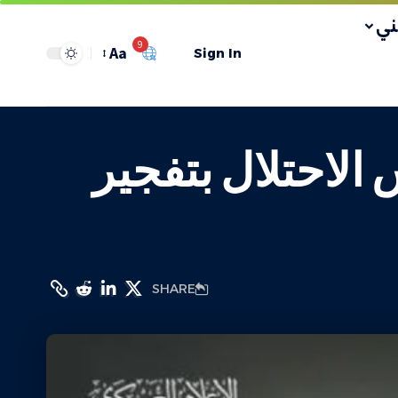
ي
9
Aa
Sign In
 جنود من جيش الاحتلال بتفجير
SHARE