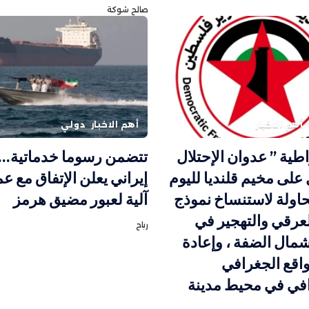
صالح شوكة
أهم الاخبار
أهم الاخبار
دولي
اطية ” عدوان الإحتلال
تتضمن رسوما خدماتية
على مخيم قلنديا لليوم
إيراني يعلن الإتفاق مع ع
محاولة لاستنساخ نموذج
آلية لعبور مضيق هرمز
لعرقي والتهجير في
رباح
مال الضفة ، وإعادة
اقع الجغرافي
افي في محيط مدينة