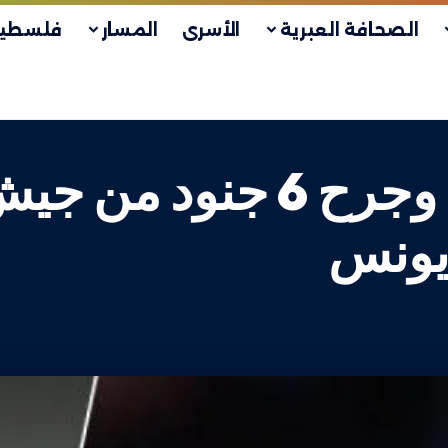
الصحافة العبرية
الأسرى
المسار
فلسطين
“القسام” تعلن قتل وجرح 6
يونس