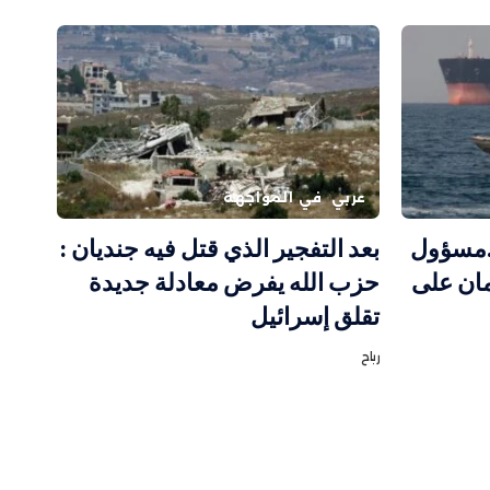
عربي
في المواجهة
…مسؤول
بعد التفجير الذي قتل فيه جنديان :
مان على
حزب الله يفرض معادلة جديدة
تقلق إسرائيل
رباح