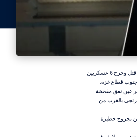
المسار : أعلنت كتائب “القسام”، الجناح العسكري لحركة “حماس”، السبت، قتل وجرح 6 عسكريين
جنوب قطاع غزة.
ير عين نفق مفخخة
 منطقة مرتجى بالقرب من
لاحتلال، مقتل 4 عسكريين في صفوفه، وإصابة 5 آخرين بجروح خطيرة
ة بني سهيلا شرق