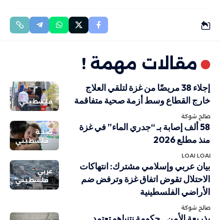
مقالات مهمة !
إجلاء 38 مريضًا من غزة لتلقي العلاج
خارج القطاع وسط أزمة صحية متفاقمة
فلسطيني
صالح شوكة
58 ألف إصابة بـ “جدري الماء” في غزة
صحة
منذ مطلع 2026
فلسطيني
LOAI LOAI
بيان عربي وإسلامي مشترك: انتهاكات
عربي
الاحتلال تقوض اتفاق غزة وترفض ضم
فلسطيني
الأراضي الفلسطينية
صالح شوكة
بذريعة الأمن.. حكومة نتنياهو تعتمد