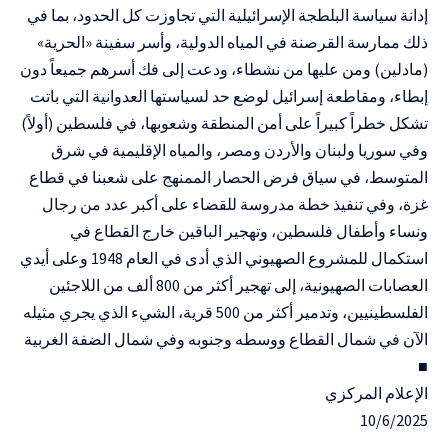
إدانة سياسة البلطجة الإسرائيلية التي تجاوزت كل الحدود، بما في
ذلك ممارسة القرصنة في المياه الدولية، وأسر سفينة «الحرية»
(مادلين) ومن عليها من نشطاء، ودعت إلى فك أسرهم جميعاً دون
إبطاء، ومقاطعة إسرائيل لوضع حد لسياستها العدوانية التي باتت
تشكل خطراً كبيراً على أمن المنطقة وشعوبها، في فلسطين (أولاً)
وفي سوريا ولبنان والأردن ومصر، والمياه الإقليمية في شرق
المتوسط، في سياق فرض الحصار الممنهج على شعبنا في قطاع
غزة، وفي تنفيذ خطة مدروسة للقضاء على أكبر عدد من رجال
ونساء وأطفال فلسطين، وتهجير الباقين خارج القطاع في
استكمال للمشروع الصهيوني الذي أدى في العام 1948 وعلى أيدي
العصابات الصهيونية، إلى تهجير أكثر من 800 ألف من اللاجئين
الفلسطينيين، وتدمير أكثر من 500 قرية، الشيء الذي يجري مثيله
الآن في شمال القطاع ووسطه وجنوبه وفي شمال الضفة الغربية
■
الإعلام المركزي
10/6/2025