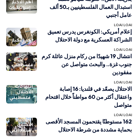
أهم الاخبار
استبدال العمال الفلسطينيين بـ50 ألف
إسرائيليات
عامل أجنبي
LOAI LOAI
إعلام أمريكي: الكونغرس يدرس تعميق
الشراكة العسكرية مع دولة الاحتلال
أهم الاخبار
LOAI LOAI
انتشال 19 شهيدًا من ركام منزل عائلة كرم
جنوب غزة.. والبحث متواصل عن
فلسطيني
مفقودين
LOAI LOAI
انتهاكات
الاحتلال يصعّد في قلنديا: 16 إصابة
الاحتلال
واعتقال أكثر من 60 مواطناً خلال اقتحام
فلسطيني
متواصل
LOAI LOAI
انتهاكات
162 مستوطنًا يقتحمون المسجد الأقصى
الاحتلال
بحماية مشددة من شرطة الاحتلال
فلسطيني