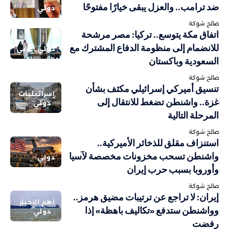
ضد ترامب.. والعزل يبقى خيارًا مفتوحًا
دولي
صالح شوكة
اتفاق مكة يتوسع.. تركيا: مصر مرشحة
للانضمام إلى منظومة الدفاع المشترك مع
دولي
عربي
السعودية وباكستان
صالح شوكة
تنسيق أميركي إسرائيلي مكثف بشأن
إسرائيليات
غزة.. واشنطن تضغط للانتقال إلى
دولي
المرحلة التالية
صالح شوكة
استنزاف مقلق للذخائر الأميركية..
واشنطن تسحب مخزونات مخصصة لآسيا
دولي
وأوروبا بسبب حرب إيران
صالح شوكة
إيران: لا تراجع عن ترتيبات مضيق هرمز..
أهم الاخبار
وواشنطن ستدفع «تكاليف باهظة» إذا
دولي
رفضت