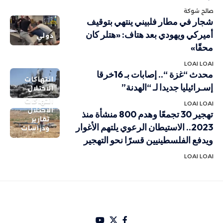
صالح شوكة
شجار في مطار فلبيني ينتهي بتوقيف
أميركي ويهودي بعد هتاف: «هتلر كان
دولي
محقًا»
LOAI LOAI
محدث “غزة “.. إصابات بـ 16خرقا
انتهاكات
إسـرائيليا جديدا لـ “الهدنة”
الاحتلال
انتهاكات
LOAI LOAI
الاحتلال
تهجير 30 تجمعًا وهدم 800 منشأة منذ
تقارير
2023.. الاستيطان الرعوي يلتهم الأغوار
ودراسات
ويدفع الفلسطينيين قسرًا نحو التهجير
LOAI LOAI