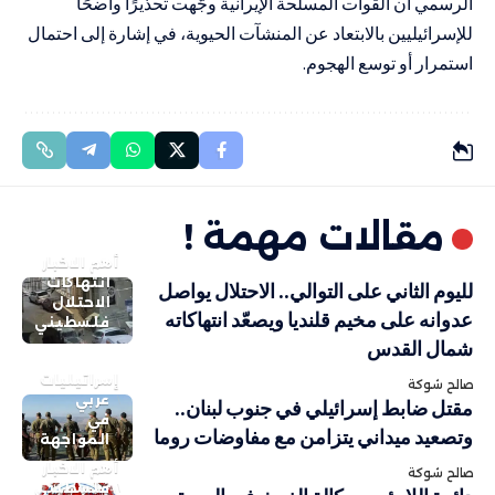
الرسمي أن القوات المسلحة الإيرانية وجّهت تحذيرًا واضحًا
للإسرائيليين بالابتعاد عن المنشآت الحيوية، في إشارة إلى احتمال
استمرار أو توسع الهجوم.
مقالات مهمة !
أهم الاخبار
انتهاكات
لليوم الثاني على التوالي.. الاحتلال يواصل
الاحتلال
عدوانه على مخيم قلنديا ويصعّد انتهاكاته
فلسطيني
شمال القدس
إسرائيليات
صالح شوكة
عربي
مقتل ضابط إسرائيلي في جنوب لبنان..
في
وتصعيد ميداني يتزامن مع مفاوضات روما
المواجهة
أهم الاخبار
صالح شوكة
فلسطيني