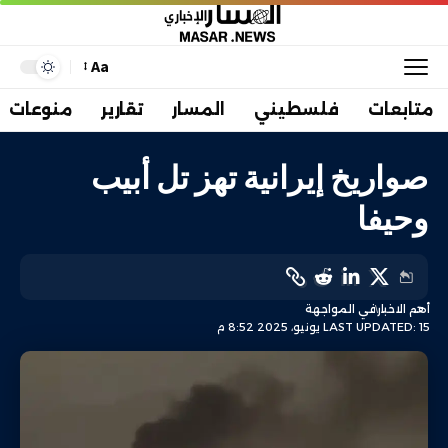
Aa
متابعات
فلسطيني
المسار
تقارير
منوعات
صواريخ إيرانية تهز تل أبيب
وحيفا
أهم الاخبار
في المواجهة
LAST UPDATED: 15 يونيو، 2025 8:52 م