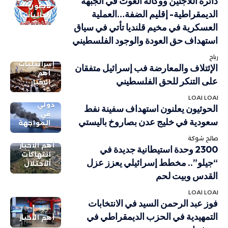
دائرة اللاجئين ووكالة الغوث في الجبهة
لاجئون
الديمقراطية- إقليم الضفة…العملية
وجاليات
العسكرية في مخيم قلنديا تأتي في سياق
استهداف حق العودة والوجود الفلسطيني
رباح
إسرائيليات
الإئتلاف والمعارضة فب إسرائيل متفقان
أهم
على التنكر للحق الفلسطيني
الاخبار
LOAI LOAI
دولي
الحوثيون يعلنون استهداف سفينة نفط
في
سعودية في خليج عدن بصاروخ باليستي
المواجهة
صالح شوكة
أهم الاخبار
2300 وحدة استيطانية جديدة في
انتهاكات
“جيلو”.. مخطط إسرائيلي يعزز عزل
الاحتلال
القدس وبيت لحم
LOAI LOAI
فوز عبد الرحمن السيد في الانتخابات
التمهيدية في الحزب الديمقراطي في
أهم الاخبار